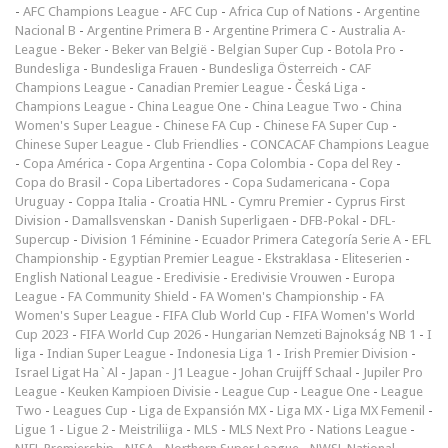
-
AFC Champions League
-
AFC Cup
-
Africa Cup of Nations
-
Argentine
Nacional B
-
Argentine Primera B
-
Argentine Primera C
-
Australia A-
League
-
Beker
-
Beker van België
-
Belgian Super Cup
-
Botola Pro
-
Bundesliga
-
Bundesliga Frauen
-
Bundesliga Österreich
-
CAF
Champions League
-
Canadian Premier League
-
Česká Liga
-
Champions League
-
China League One
-
China League Two
-
China
Women's Super League
-
Chinese FA Cup
-
Chinese FA Super Cup
-
Chinese Super League
-
Club Friendlies
-
CONCACAF Champions League
-
Copa América
-
Copa Argentina
-
Copa Colombia
-
Copa del Rey
-
Copa do Brasil
-
Copa Libertadores
-
Copa Sudamericana
-
Copa
Uruguay
-
Coppa Italia
-
Croatia HNL
-
Cymru Premier
-
Cyprus First
Division
-
Damallsvenskan
-
Danish Superligaen
-
DFB-Pokal
-
DFL-
Supercup
-
Division 1 Féminine
-
Ecuador Primera Categoría Serie A
-
EFL
Championship
-
Egyptian Premier League
-
Ekstraklasa
-
Eliteserien
-
English National League
-
Eredivisie
-
Eredivisie Vrouwen
-
Europa
League
-
FA Community Shield
-
FA Women's Championship
-
FA
Women's Super League
-
FIFA Club World Cup
-
FIFA Women's World
Cup 2023
-
FIFA World Cup 2026
-
Hungarian Nemzeti Bajnokság NB 1
-
I
liga
-
Indian Super League
-
Indonesia Liga 1
-
Irish Premier Division
-
Israel Ligat Ha`Al
-
Japan - J1 League
-
Johan Cruijff Schaal
-
Jupiler Pro
League
-
Keuken Kampioen Divisie
-
League Cup
-
League One
-
League
Two
-
Leagues Cup
-
Liga de Expansión MX
-
Liga MX
-
Liga MX Femenil
-
Ligue 1
-
Ligue 2
-
Meistriliiga
-
MLS
-
MLS Next Pro
-
Nations League
-