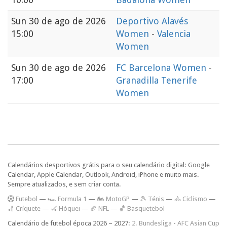
Sun
30 de ago de 2026
Deportivo Alavés
15:00
Women
-
Valencia
Women
Sun
30 de ago de 2026
FC Barcelona Women
-
17:00
Granadilla Tenerife
Women
Calendários desportivos grátis para o seu calendário digital: Google
Calendar, Apple Calendar, Outlook, Android, iPhone e muito mais.
Sempre atualizados, e sem criar conta.
F
utebol
—
🏎️ Formula 1
—
🏍 MotoGP
—
🎾 Ténis
—
🚴 Ciclismo
—
🏏 Críquete
—
🏑 Hóquei
—
🏈 NFL
—
🏀 Basquetebol
Calendário de futebol época 2026 – 2027:
2. Bundesliga
-
AFC Asian Cup