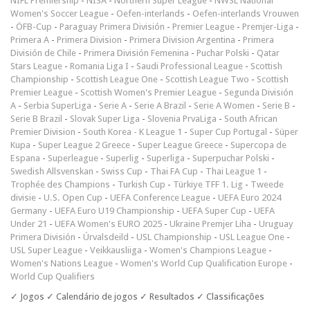
NIFL Premiership
-
NISA
-
Northern Super League
-
NWSL National
Women's Soccer League
-
Oefen-interlands
-
Oefen-interlands Vrouwen
-
ÖFB-Cup
-
Paraguay Primera División
-
Premier League
-
Premjer-Liga
-
Primera A
-
Primera Division
-
Primera Division Argentina
-
Primera
División de Chile
-
Primera División Femenina
-
Puchar Polski
-
Qatar
Stars League
-
Romania Liga I
-
Saudi Professional League
-
Scottish
Championship
-
Scottish League One
-
Scottish League Two
-
Scottish
Premier League
-
Scottish Women's Premier League
-
Segunda División
A
-
Serbia SuperLiga
-
Serie A
-
Serie A Brazil
-
Serie A Women
-
Serie B
-
Serie B Brazil
-
Slovak Super Liga
-
Slovenia PrvaLiga
-
South African
Premier Division
-
South Korea - K League 1
-
Super Cup Portugal
-
Süper
Kupa
-
Super League 2 Greece
-
Super League Greece
-
Supercopa de
Espana
-
Superleague
-
Superlig
-
Superliga
-
Superpuchar Polski
-
Swedish Allsvenskan
-
Swiss Cup
-
Thai FA Cup
-
Thai League 1
-
Trophée des Champions
-
Turkish Cup
-
Türkiye TFF 1. Lig
-
Tweede
divisie
-
U.S. Open Cup
-
UEFA Conference League
-
UEFA Euro 2024
Germany
-
UEFA Euro U19 Championship
-
UEFA Super Cup
-
UEFA
Under 21
-
UEFA Women's EURO 2025
-
Ukraine Premjer Liha
-
Uruguay
Primera División
-
Úrvalsdeild
-
USL Championship
-
USL League One
-
USL Super League
-
Veikkausliiga
-
Women's Champions League
-
Women's Nations League
-
Women's World Cup Qualification Europe
-
World Cup Qualifiers
✓ Jogos ✓ Calendário de jogos ✓ Resultados ✓ Classificações