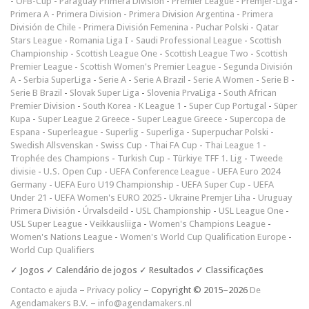
-
ÖFB-Cup
-
Paraguay Primera División
-
Premier League
-
Premjer-Liga
-
Primera A
-
Primera Division
-
Primera Division Argentina
-
Primera
División de Chile
-
Primera División Femenina
-
Puchar Polski
-
Qatar
Stars League
-
Romania Liga I
-
Saudi Professional League
-
Scottish
Championship
-
Scottish League One
-
Scottish League Two
-
Scottish
Premier League
-
Scottish Women's Premier League
-
Segunda División
A
-
Serbia SuperLiga
-
Serie A
-
Serie A Brazil
-
Serie A Women
-
Serie B
-
Serie B Brazil
-
Slovak Super Liga
-
Slovenia PrvaLiga
-
South African
Premier Division
-
South Korea - K League 1
-
Super Cup Portugal
-
Süper
Kupa
-
Super League 2 Greece
-
Super League Greece
-
Supercopa de
Espana
-
Superleague
-
Superlig
-
Superliga
-
Superpuchar Polski
-
Swedish Allsvenskan
-
Swiss Cup
-
Thai FA Cup
-
Thai League 1
-
Trophée des Champions
-
Turkish Cup
-
Türkiye TFF 1. Lig
-
Tweede
divisie
-
U.S. Open Cup
-
UEFA Conference League
-
UEFA Euro 2024
Germany
-
UEFA Euro U19 Championship
-
UEFA Super Cup
-
UEFA
Under 21
-
UEFA Women's EURO 2025
-
Ukraine Premjer Liha
-
Uruguay
Primera División
-
Úrvalsdeild
-
USL Championship
-
USL League One
-
USL Super League
-
Veikkausliiga
-
Women's Champions League
-
Women's Nations League
-
Women's World Cup Qualification Europe
-
World Cup Qualifiers
✓ Jogos ✓ Calendário de jogos ✓ Resultados ✓ Classificações
Contacto e ajuda
–
Privacy policy
– Copyright © 2015–2026
De
Agendamakers B.V.
–
info@agendamakers.nl