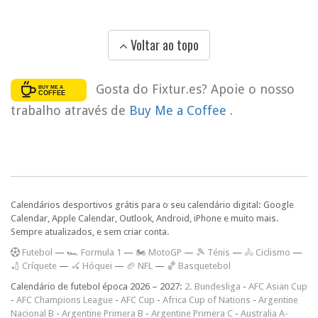
Voltar ao topo
Gosta do Fixtur.es? Apoie o nosso
trabalho através de
Buy Me a Coffee
.
Calendários desportivos grátis para o seu calendário digital: Google
Calendar, Apple Calendar, Outlook, Android, iPhone e muito mais.
Sempre atualizados, e sem criar conta.
F
utebol
—
🏎️ Formula 1
—
🏍 MotoGP
—
🎾 Ténis
—
🚴 Ciclismo
—
🏏 Críquete
—
🏑 Hóquei
—
🏈 NFL
—
🏀 Basquetebol
Calendário de futebol época 2026 – 2027:
2. Bundesliga
-
AFC Asian Cup
-
AFC Champions League
-
AFC Cup
-
Africa Cup of Nations
-
Argentine
Nacional B
-
Argentine Primera B
-
Argentine Primera C
-
Australia A-