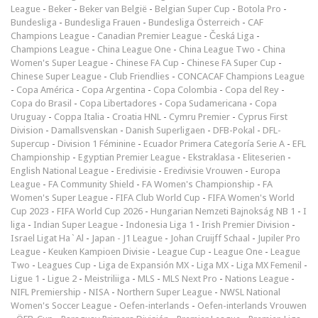
League
-
Beker
-
Beker van België
-
Belgian Super Cup
-
Botola Pro
-
Bundesliga
-
Bundesliga Frauen
-
Bundesliga Österreich
-
CAF
Champions League
-
Canadian Premier League
-
Česká Liga
-
Champions League
-
China League One
-
China League Two
-
China
Women's Super League
-
Chinese FA Cup
-
Chinese FA Super Cup
-
Chinese Super League
-
Club Friendlies
-
CONCACAF Champions League
-
Copa América
-
Copa Argentina
-
Copa Colombia
-
Copa del Rey
-
Copa do Brasil
-
Copa Libertadores
-
Copa Sudamericana
-
Copa
Uruguay
-
Coppa Italia
-
Croatia HNL
-
Cymru Premier
-
Cyprus First
Division
-
Damallsvenskan
-
Danish Superligaen
-
DFB-Pokal
-
DFL-
Supercup
-
Division 1 Féminine
-
Ecuador Primera Categoría Serie A
-
EFL
Championship
-
Egyptian Premier League
-
Ekstraklasa
-
Eliteserien
-
English National League
-
Eredivisie
-
Eredivisie Vrouwen
-
Europa
League
-
FA Community Shield
-
FA Women's Championship
-
FA
Women's Super League
-
FIFA Club World Cup
-
FIFA Women's World
Cup 2023
-
FIFA World Cup 2026
-
Hungarian Nemzeti Bajnokság NB 1
-
I
liga
-
Indian Super League
-
Indonesia Liga 1
-
Irish Premier Division
-
Israel Ligat Ha`Al
-
Japan - J1 League
-
Johan Cruijff Schaal
-
Jupiler Pro
League
-
Keuken Kampioen Divisie
-
League Cup
-
League One
-
League
Two
-
Leagues Cup
-
Liga de Expansión MX
-
Liga MX
-
Liga MX Femenil
-
Ligue 1
-
Ligue 2
-
Meistriliiga
-
MLS
-
MLS Next Pro
-
Nations League
-
NIFL Premiership
-
NISA
-
Northern Super League
-
NWSL National
Women's Soccer League
-
Oefen-interlands
-
Oefen-interlands Vrouwen