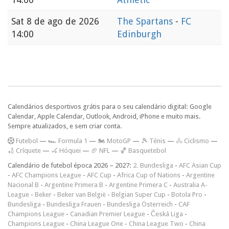
Sat
8 de ago de 2026
The Spartans
-
FC
14:00
Edinburgh
Calendários desportivos grátis para o seu calendário digital: Google
Calendar, Apple Calendar, Outlook, Android, iPhone e muito mais.
Sempre atualizados, e sem criar conta.
F
utebol
—
🏎️ Formula 1
—
🏍 MotoGP
—
🎾 Ténis
—
🚴 Ciclismo
—
🏏 Críquete
—
🏑 Hóquei
—
🏈 NFL
—
🏀 Basquetebol
Calendário de futebol época 2026 – 2027:
2. Bundesliga
-
AFC Asian Cup
-
AFC Champions League
-
AFC Cup
-
Africa Cup of Nations
-
Argentine
Nacional B
-
Argentine Primera B
-
Argentine Primera C
-
Australia A-
League
-
Beker
-
Beker van België
-
Belgian Super Cup
-
Botola Pro
-
Bundesliga
-
Bundesliga Frauen
-
Bundesliga Österreich
-
CAF
Champions League
-
Canadian Premier League
-
Česká Liga
-
Champions League
-
China League One
-
China League Two
-
China