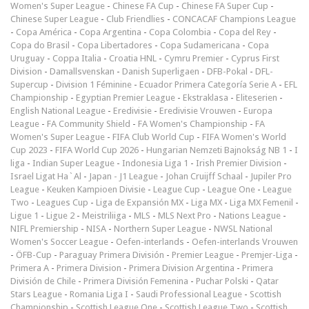
Women's Super League
-
Chinese FA Cup
-
Chinese FA Super Cup
-
Chinese Super League
-
Club Friendlies
-
CONCACAF Champions League
-
Copa América
-
Copa Argentina
-
Copa Colombia
-
Copa del Rey
-
Copa do Brasil
-
Copa Libertadores
-
Copa Sudamericana
-
Copa
Uruguay
-
Coppa Italia
-
Croatia HNL
-
Cymru Premier
-
Cyprus First
Division
-
Damallsvenskan
-
Danish Superligaen
-
DFB-Pokal
-
DFL-
Supercup
-
Division 1 Féminine
-
Ecuador Primera Categoría Serie A
-
EFL
Championship
-
Egyptian Premier League
-
Ekstraklasa
-
Eliteserien
-
English National League
-
Eredivisie
-
Eredivisie Vrouwen
-
Europa
League
-
FA Community Shield
-
FA Women's Championship
-
FA
Women's Super League
-
FIFA Club World Cup
-
FIFA Women's World
Cup 2023
-
FIFA World Cup 2026
-
Hungarian Nemzeti Bajnokság NB 1
-
I
liga
-
Indian Super League
-
Indonesia Liga 1
-
Irish Premier Division
-
Israel Ligat Ha`Al
-
Japan - J1 League
-
Johan Cruijff Schaal
-
Jupiler Pro
League
-
Keuken Kampioen Divisie
-
League Cup
-
League One
-
League
Two
-
Leagues Cup
-
Liga de Expansión MX
-
Liga MX
-
Liga MX Femenil
-
Ligue 1
-
Ligue 2
-
Meistriliiga
-
MLS
-
MLS Next Pro
-
Nations League
-
NIFL Premiership
-
NISA
-
Northern Super League
-
NWSL National
Women's Soccer League
-
Oefen-interlands
-
Oefen-interlands Vrouwen
-
ÖFB-Cup
-
Paraguay Primera División
-
Premier League
-
Premjer-Liga
-
Primera A
-
Primera Division
-
Primera Division Argentina
-
Primera
División de Chile
-
Primera División Femenina
-
Puchar Polski
-
Qatar
Stars League
-
Romania Liga I
-
Saudi Professional League
-
Scottish
Championship
-
Scottish League One
-
Scottish League Two
-
Scottish