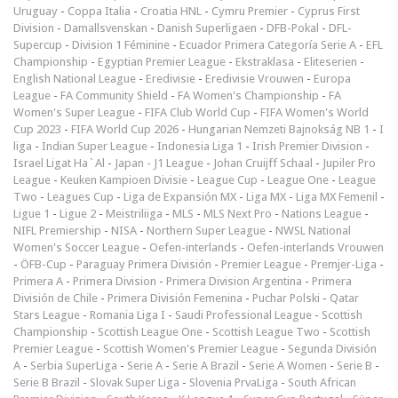
Uruguay
-
Coppa Italia
-
Croatia HNL
-
Cymru Premier
-
Cyprus First
Division
-
Damallsvenskan
-
Danish Superligaen
-
DFB-Pokal
-
DFL-
Supercup
-
Division 1 Féminine
-
Ecuador Primera Categoría Serie A
-
EFL
Championship
-
Egyptian Premier League
-
Ekstraklasa
-
Eliteserien
-
English National League
-
Eredivisie
-
Eredivisie Vrouwen
-
Europa
League
-
FA Community Shield
-
FA Women's Championship
-
FA
Women's Super League
-
FIFA Club World Cup
-
FIFA Women's World
Cup 2023
-
FIFA World Cup 2026
-
Hungarian Nemzeti Bajnokság NB 1
-
I
liga
-
Indian Super League
-
Indonesia Liga 1
-
Irish Premier Division
-
Israel Ligat Ha`Al
-
Japan - J1 League
-
Johan Cruijff Schaal
-
Jupiler Pro
League
-
Keuken Kampioen Divisie
-
League Cup
-
League One
-
League
Two
-
Leagues Cup
-
Liga de Expansión MX
-
Liga MX
-
Liga MX Femenil
-
Ligue 1
-
Ligue 2
-
Meistriliiga
-
MLS
-
MLS Next Pro
-
Nations League
-
NIFL Premiership
-
NISA
-
Northern Super League
-
NWSL National
Women's Soccer League
-
Oefen-interlands
-
Oefen-interlands Vrouwen
-
ÖFB-Cup
-
Paraguay Primera División
-
Premier League
-
Premjer-Liga
-
Primera A
-
Primera Division
-
Primera Division Argentina
-
Primera
División de Chile
-
Primera División Femenina
-
Puchar Polski
-
Qatar
Stars League
-
Romania Liga I
-
Saudi Professional League
-
Scottish
Championship
-
Scottish League One
-
Scottish League Two
-
Scottish
Premier League
-
Scottish Women's Premier League
-
Segunda División
A
-
Serbia SuperLiga
-
Serie A
-
Serie A Brazil
-
Serie A Women
-
Serie B
-
Serie B Brazil
-
Slovak Super Liga
-
Slovenia PrvaLiga
-
South African