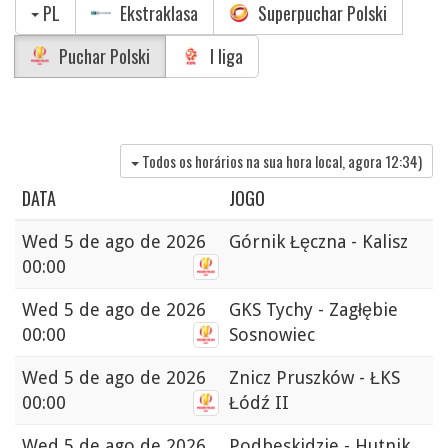
PL
Ekstraklasa
Superpuchar Polski
Puchar Polski
I liga
Todos os horários na sua hora local, agora
12:34
)
DATA
JOGO
Wed
5 de ago de 2026
Górnik Łęczna - Kalisz
00:00
Wed
5 de ago de 2026
GKS Tychy - Zagłębie
00:00
Sosnowiec
Wed
5 de ago de 2026
Znicz Pruszków - ŁKS
00:00
Łódź II
Wed
5 de ago de 2026
Podbeskidzie - Hutnik