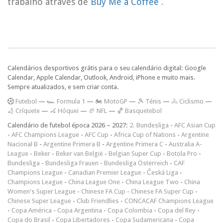
trabalho através de
Buy Me a Coffee
.
Calendários desportivos grátis para o seu calendário digital: Google
Calendar, Apple Calendar, Outlook, Android, iPhone e muito mais.
Sempre atualizados, e sem criar conta.
F
utebol
—
🏎️ Formula 1
—
🏍 MotoGP
—
🎾 Ténis
—
🚴 Ciclismo
—
🏏 Críquete
—
🏑 Hóquei
—
🏈 NFL
—
🏀 Basquetebol
Calendário de futebol época 2026 – 2027:
2. Bundesliga
-
AFC Asian Cup
-
AFC Champions League
-
AFC Cup
-
Africa Cup of Nations
-
Argentine
Nacional B
-
Argentine Primera B
-
Argentine Primera C
-
Australia A-
League
-
Beker
-
Beker van België
-
Belgian Super Cup
-
Botola Pro
-
Bundesliga
-
Bundesliga Frauen
-
Bundesliga Österreich
-
CAF
Champions League
-
Canadian Premier League
-
Česká Liga
-
Champions League
-
China League One
-
China League Two
-
China
Women's Super League
-
Chinese FA Cup
-
Chinese FA Super Cup
-
Chinese Super League
-
Club Friendlies
-
CONCACAF Champions League
-
Copa América
-
Copa Argentina
-
Copa Colombia
-
Copa del Rey
-
Copa do Brasil
-
Copa Libertadores
-
Copa Sudamericana
-
Copa