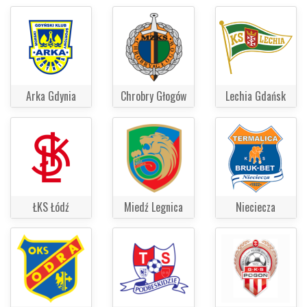
Arka Gdynia
Chrobry Głogów
Lechia Gdańsk
ŁKS Łódź
Miedź Legnica
Nieciecza