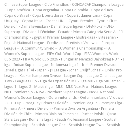
Chinese Super League
-
Club Friendlies
-
CONCACAF Champions League
-
Copa América
-
Copa Argentina
-
Copa Colombia
-
Copa del Rey
-
Copa do Brasil
-
Copa Libertadores
-
Copa Sudamericana
-
Copa
Uruguay
-
Coppa Italia
-
Croatia HNL
-
Cymru Premier
-
Cyprus First
Division
-
Damallsvenskan
-
Danish Superligaen
-
DFB-Pokal
-
DFL-
Supercup
-
Division 1 Féminine
-
Ecuador Primera Categoría Serie A
-
EFL
Championship
-
Egyptian Premier League
-
Ekstraklasa
-
Eliteserien
-
English National League
-
Eredivisie
-
Eredivisie Vrouwen
-
Europa
League
-
FA Community Shield
-
FA Women's Championship
-
FA
Women's Super League
-
FIFA Club World Cup
-
FIFA Women's World
Cup 2023
-
FIFA World Cup 2026
-
Hungarian Nemzeti Bajnokság NB 1
-
I
liga
-
Indian Super League
-
Indonesia Liga 1
-
Irish Premier Division
-
Israel Ligat Ha`Al
-
Japan - J1 League
-
Johan Cruijff Schaal
-
Jupiler Pro
League
-
Keuken Kampioen Divisie
-
League Cup
-
League One
-
League
Two
-
Leagues Cup
-
Liga de Expansión MX
-
Liga MX
-
Liga MX Femenil
-
Ligue 1
-
Ligue 2
-
Meistriliiga
-
MLS
-
MLS Next Pro
-
Nations League
-
NIFL Premiership
-
NISA
-
Northern Super League
-
NWSL National
Women's Soccer League
-
Oefen-interlands
-
Oefen-interlands Vrouwen
-
ÖFB-Cup
-
Paraguay Primera División
-
Premier League
-
Premjer-Liga
-
Primera A
-
Primera Division
-
Primera Division Argentina
-
Primera
División de Chile
-
Primera División Femenina
-
Puchar Polski
-
Qatar
Stars League
-
Romania Liga I
-
Saudi Professional League
-
Scottish
Championship
-
Scottish League One
-
Scottish League Two
-
Scottish