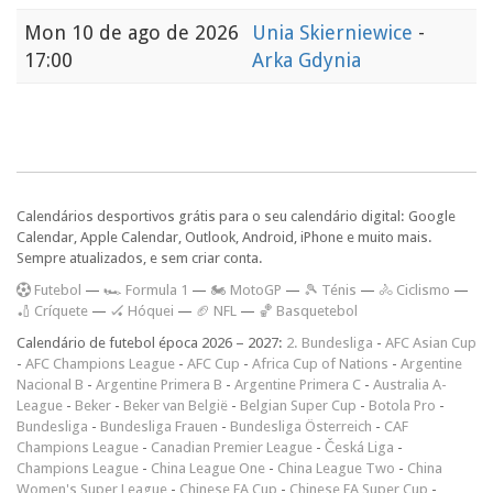
Mon
10 de ago de 2026
Unia Skierniewice
-
17:00
Arka Gdynia
Calendários desportivos grátis para o seu calendário digital: Google
Calendar, Apple Calendar, Outlook, Android, iPhone e muito mais.
Sempre atualizados, e sem criar conta.
F
utebol
—
🏎️ Formula 1
—
🏍 MotoGP
—
🎾 Ténis
—
🚴 Ciclismo
—
🏏 Críquete
—
🏑 Hóquei
—
🏈 NFL
—
🏀 Basquetebol
Calendário de futebol época 2026 – 2027:
2. Bundesliga
-
AFC Asian Cup
-
AFC Champions League
-
AFC Cup
-
Africa Cup of Nations
-
Argentine
Nacional B
-
Argentine Primera B
-
Argentine Primera C
-
Australia A-
League
-
Beker
-
Beker van België
-
Belgian Super Cup
-
Botola Pro
-
Bundesliga
-
Bundesliga Frauen
-
Bundesliga Österreich
-
CAF
Champions League
-
Canadian Premier League
-
Česká Liga
-
Champions League
-
China League One
-
China League Two
-
China
Women's Super League
-
Chinese FA Cup
-
Chinese FA Super Cup
-