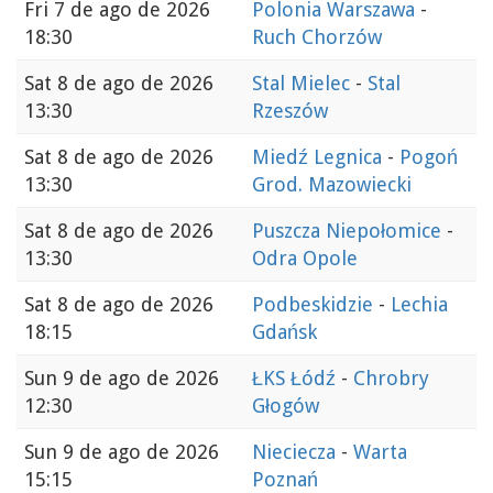
Fri
7 de ago de 2026
Polonia Warszawa
-
18:30
Ruch Chorzów
Sat
8 de ago de 2026
Stal Mielec
-
Stal
13:30
Rzeszów
Sat
8 de ago de 2026
Miedź Legnica
-
Pogoń
13:30
Grod. Mazowiecki
Sat
8 de ago de 2026
Puszcza Niepołomice
-
13:30
Odra Opole
Sat
8 de ago de 2026
Podbeskidzie
-
Lechia
18:15
Gdańsk
Sun
9 de ago de 2026
ŁKS Łódź
-
Chrobry
12:30
Głogów
Sun
9 de ago de 2026
Nieciecza
-
Warta
15:15
Poznań