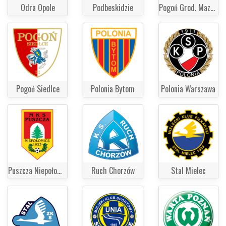
Odra Opole
Podbeskidzie
Pogoń Grod. Mazowiecki
Pogoń Siedlce
Polonia Bytom
Polonia Warszawa
Puszcza Niepołomice
Ruch Chorzów
Stal Mielec