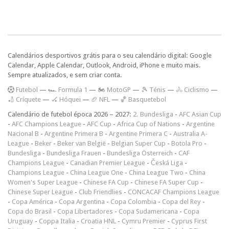
Calendários desportivos grátis para o seu calendário digital: Google
Calendar, Apple Calendar, Outlook, Android, iPhone e muito mais.
Sempre atualizados, e sem criar conta.
F
utebol
—
🏎️ Formula 1
—
🏍 MotoGP
—
🎾 Ténis
—
🚴 Ciclismo
—
🏏 Críquete
—
🏑 Hóquei
—
🏈 NFL
—
🏀 Basquetebol
Calendário de futebol época 2026 – 2027:
2. Bundesliga
-
AFC Asian Cup
-
AFC Champions League
-
AFC Cup
-
Africa Cup of Nations
-
Argentine
Nacional B
-
Argentine Primera B
-
Argentine Primera C
-
Australia A-
League
-
Beker
-
Beker van België
-
Belgian Super Cup
-
Botola Pro
-
Bundesliga
-
Bundesliga Frauen
-
Bundesliga Österreich
-
CAF
Champions League
-
Canadian Premier League
-
Česká Liga
-
Champions League
-
China League One
-
China League Two
-
China
Women's Super League
-
Chinese FA Cup
-
Chinese FA Super Cup
-
Chinese Super League
-
Club Friendlies
-
CONCACAF Champions League
-
Copa América
-
Copa Argentina
-
Copa Colombia
-
Copa del Rey
-
Copa do Brasil
-
Copa Libertadores
-
Copa Sudamericana
-
Copa
Uruguay
-
Coppa Italia
-
Croatia HNL
-
Cymru Premier
-
Cyprus First