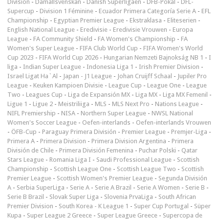
Division
-
Damallsvenskan
-
Danish Superligaen
-
DFB-Pokal
-
DFL-
Supercup
-
Division 1 Féminine
-
Ecuador Primera Categoría Serie A
-
EFL
Championship
-
Egyptian Premier League
-
Ekstraklasa
-
Eliteserien
-
English National League
-
Eredivisie
-
Eredivisie Vrouwen
-
Europa
League
-
FA Community Shield
-
FA Women's Championship
-
FA
Women's Super League
-
FIFA Club World Cup
-
FIFA Women's World
Cup 2023
-
FIFA World Cup 2026
-
Hungarian Nemzeti Bajnokság NB 1
-
I
liga
-
Indian Super League
-
Indonesia Liga 1
-
Irish Premier Division
-
Israel Ligat Ha`Al
-
Japan - J1 League
-
Johan Cruijff Schaal
-
Jupiler Pro
League
-
Keuken Kampioen Divisie
-
League Cup
-
League One
-
League
Two
-
Leagues Cup
-
Liga de Expansión MX
-
Liga MX
-
Liga MX Femenil
-
Ligue 1
-
Ligue 2
-
Meistriliiga
-
MLS
-
MLS Next Pro
-
Nations League
-
NIFL Premiership
-
NISA
-
Northern Super League
-
NWSL National
Women's Soccer League
-
Oefen-interlands
-
Oefen-interlands Vrouwen
-
ÖFB-Cup
-
Paraguay Primera División
-
Premier League
-
Premjer-Liga
-
Primera A
-
Primera Division
-
Primera Division Argentina
-
Primera
División de Chile
-
Primera División Femenina
-
Puchar Polski
-
Qatar
Stars League
-
Romania Liga I
-
Saudi Professional League
-
Scottish
Championship
-
Scottish League One
-
Scottish League Two
-
Scottish
Premier League
-
Scottish Women's Premier League
-
Segunda División
A
-
Serbia SuperLiga
-
Serie A
-
Serie A Brazil
-
Serie A Women
-
Serie B
-
Serie B Brazil
-
Slovak Super Liga
-
Slovenia PrvaLiga
-
South African
Premier Division
-
South Korea - K League 1
-
Super Cup Portugal
-
Süper
Kupa
-
Super League 2 Greece
-
Super League Greece
-
Supercopa de