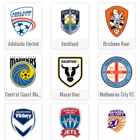
Adelaide United
Auckland
Brisbane Roar
Central Coast Mariners
Macarthur
Melbourne City FC