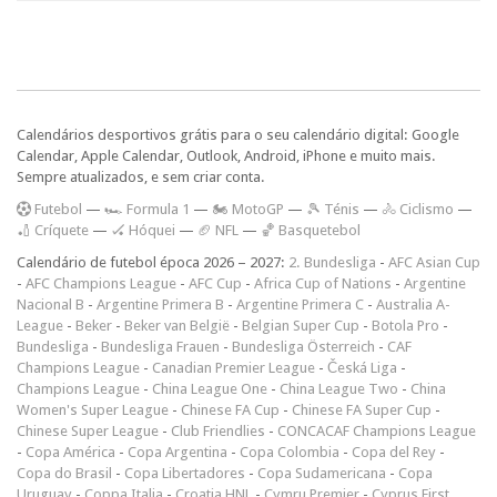
Calendários desportivos grátis para o seu calendário digital: Google
Calendar, Apple Calendar, Outlook, Android, iPhone e muito mais.
Sempre atualizados, e sem criar conta.
F
utebol
—
🏎️ Formula 1
—
🏍 MotoGP
—
🎾 Ténis
—
🚴 Ciclismo
—
🏏 Críquete
—
🏑 Hóquei
—
🏈 NFL
—
🏀 Basquetebol
Calendário de futebol época 2026 – 2027:
2. Bundesliga
-
AFC Asian Cup
-
AFC Champions League
-
AFC Cup
-
Africa Cup of Nations
-
Argentine
Nacional B
-
Argentine Primera B
-
Argentine Primera C
-
Australia A-
League
-
Beker
-
Beker van België
-
Belgian Super Cup
-
Botola Pro
-
Bundesliga
-
Bundesliga Frauen
-
Bundesliga Österreich
-
CAF
Champions League
-
Canadian Premier League
-
Česká Liga
-
Champions League
-
China League One
-
China League Two
-
China
Women's Super League
-
Chinese FA Cup
-
Chinese FA Super Cup
-
Chinese Super League
-
Club Friendlies
-
CONCACAF Champions League
-
Copa América
-
Copa Argentina
-
Copa Colombia
-
Copa del Rey
-
Copa do Brasil
-
Copa Libertadores
-
Copa Sudamericana
-
Copa
Uruguay
-
Coppa Italia
-
Croatia HNL
-
Cymru Premier
-
Cyprus First