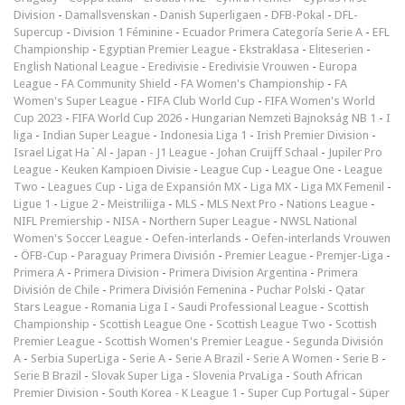
Division
-
Damallsvenskan
-
Danish Superligaen
-
DFB-Pokal
-
DFL-
Supercup
-
Division 1 Féminine
-
Ecuador Primera Categoría Serie A
-
EFL
Championship
-
Egyptian Premier League
-
Ekstraklasa
-
Eliteserien
-
English National League
-
Eredivisie
-
Eredivisie Vrouwen
-
Europa
League
-
FA Community Shield
-
FA Women's Championship
-
FA
Women's Super League
-
FIFA Club World Cup
-
FIFA Women's World
Cup 2023
-
FIFA World Cup 2026
-
Hungarian Nemzeti Bajnokság NB 1
-
I
liga
-
Indian Super League
-
Indonesia Liga 1
-
Irish Premier Division
-
Israel Ligat Ha`Al
-
Japan - J1 League
-
Johan Cruijff Schaal
-
Jupiler Pro
League
-
Keuken Kampioen Divisie
-
League Cup
-
League One
-
League
Two
-
Leagues Cup
-
Liga de Expansión MX
-
Liga MX
-
Liga MX Femenil
-
Ligue 1
-
Ligue 2
-
Meistriliiga
-
MLS
-
MLS Next Pro
-
Nations League
-
NIFL Premiership
-
NISA
-
Northern Super League
-
NWSL National
Women's Soccer League
-
Oefen-interlands
-
Oefen-interlands Vrouwen
-
ÖFB-Cup
-
Paraguay Primera División
-
Premier League
-
Premjer-Liga
-
Primera A
-
Primera Division
-
Primera Division Argentina
-
Primera
División de Chile
-
Primera División Femenina
-
Puchar Polski
-
Qatar
Stars League
-
Romania Liga I
-
Saudi Professional League
-
Scottish
Championship
-
Scottish League One
-
Scottish League Two
-
Scottish
Premier League
-
Scottish Women's Premier League
-
Segunda División
A
-
Serbia SuperLiga
-
Serie A
-
Serie A Brazil
-
Serie A Women
-
Serie B
-
Serie B Brazil
-
Slovak Super Liga
-
Slovenia PrvaLiga
-
South African
Premier Division
-
South Korea - K League 1
-
Super Cup Portugal
-
Süper