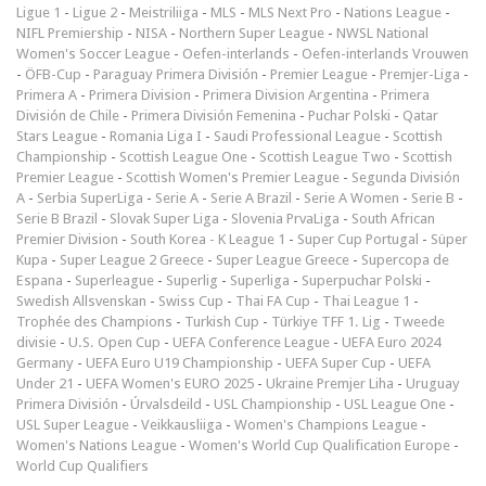
Ligue 1
-
Ligue 2
-
Meistriliiga
-
MLS
-
MLS Next Pro
-
Nations League
-
NIFL Premiership
-
NISA
-
Northern Super League
-
NWSL National
Women's Soccer League
-
Oefen-interlands
-
Oefen-interlands Vrouwen
-
ÖFB-Cup
-
Paraguay Primera División
-
Premier League
-
Premjer-Liga
-
Primera A
-
Primera Division
-
Primera Division Argentina
-
Primera
División de Chile
-
Primera División Femenina
-
Puchar Polski
-
Qatar
Stars League
-
Romania Liga I
-
Saudi Professional League
-
Scottish
Championship
-
Scottish League One
-
Scottish League Two
-
Scottish
Premier League
-
Scottish Women's Premier League
-
Segunda División
A
-
Serbia SuperLiga
-
Serie A
-
Serie A Brazil
-
Serie A Women
-
Serie B
-
Serie B Brazil
-
Slovak Super Liga
-
Slovenia PrvaLiga
-
South African
Premier Division
-
South Korea - K League 1
-
Super Cup Portugal
-
Süper
Kupa
-
Super League 2 Greece
-
Super League Greece
-
Supercopa de
Espana
-
Superleague
-
Superlig
-
Superliga
-
Superpuchar Polski
-
Swedish Allsvenskan
-
Swiss Cup
-
Thai FA Cup
-
Thai League 1
-
Trophée des Champions
-
Turkish Cup
-
Türkiye TFF 1. Lig
-
Tweede
divisie
-
U.S. Open Cup
-
UEFA Conference League
-
UEFA Euro 2024
Germany
-
UEFA Euro U19 Championship
-
UEFA Super Cup
-
UEFA
Under 21
-
UEFA Women's EURO 2025
-
Ukraine Premjer Liha
-
Uruguay
Primera División
-
Úrvalsdeild
-
USL Championship
-
USL League One
-
USL Super League
-
Veikkausliiga
-
Women's Champions League
-
Women's Nations League
-
Women's World Cup Qualification Europe
-
World Cup Qualifiers