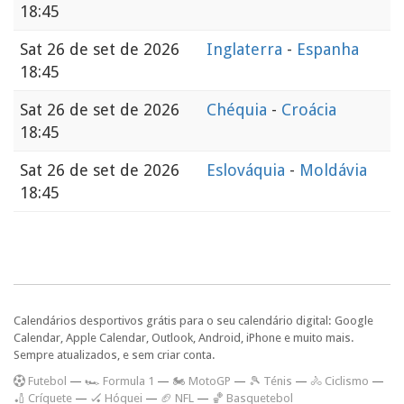
18:45
Sat
26 de set de 2026
Inglaterra
-
Espanha
18:45
Sat
26 de set de 2026
Chéquia
-
Croácia
18:45
Sat
26 de set de 2026
Eslováquia
-
Moldávia
18:45
Calendários desportivos grátis para o seu calendário digital: Google
Calendar, Apple Calendar, Outlook, Android, iPhone e muito mais.
Sempre atualizados, e sem criar conta.
F
utebol
—
🏎️ Formula 1
—
🏍 MotoGP
—
🎾 Ténis
—
🚴 Ciclismo
—
🏏 Críquete
—
🏑 Hóquei
—
🏈 NFL
—
🏀 Basquetebol