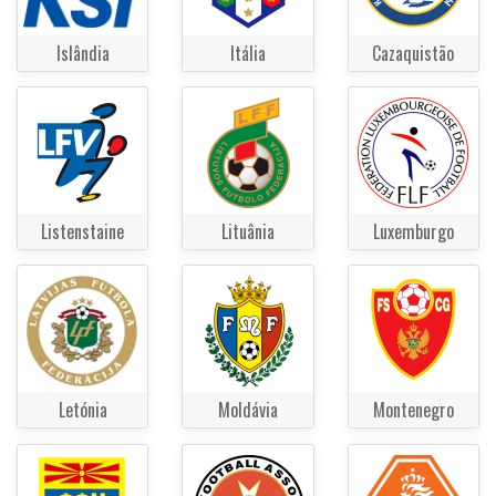
Islândia
Itália
Cazaquistão
Listenstaine
Lituânia
Luxemburgo
Letónia
Moldávia
Montenegro