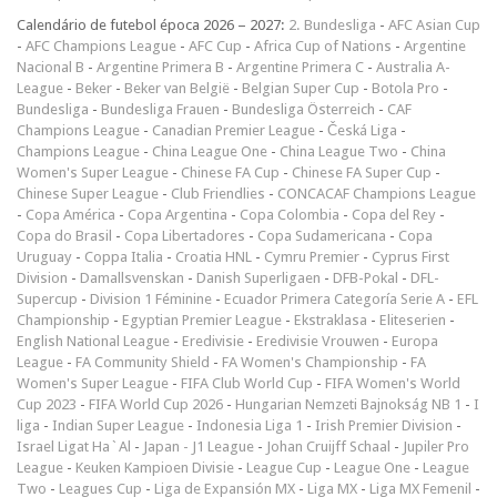
Calendário de futebol época 2026 – 2027:
2. Bundesliga
-
AFC Asian Cup
-
AFC Champions League
-
AFC Cup
-
Africa Cup of Nations
-
Argentine
Nacional B
-
Argentine Primera B
-
Argentine Primera C
-
Australia A-
League
-
Beker
-
Beker van België
-
Belgian Super Cup
-
Botola Pro
-
Bundesliga
-
Bundesliga Frauen
-
Bundesliga Österreich
-
CAF
Champions League
-
Canadian Premier League
-
Česká Liga
-
Champions League
-
China League One
-
China League Two
-
China
Women's Super League
-
Chinese FA Cup
-
Chinese FA Super Cup
-
Chinese Super League
-
Club Friendlies
-
CONCACAF Champions League
-
Copa América
-
Copa Argentina
-
Copa Colombia
-
Copa del Rey
-
Copa do Brasil
-
Copa Libertadores
-
Copa Sudamericana
-
Copa
Uruguay
-
Coppa Italia
-
Croatia HNL
-
Cymru Premier
-
Cyprus First
Division
-
Damallsvenskan
-
Danish Superligaen
-
DFB-Pokal
-
DFL-
Supercup
-
Division 1 Féminine
-
Ecuador Primera Categoría Serie A
-
EFL
Championship
-
Egyptian Premier League
-
Ekstraklasa
-
Eliteserien
-
English National League
-
Eredivisie
-
Eredivisie Vrouwen
-
Europa
League
-
FA Community Shield
-
FA Women's Championship
-
FA
Women's Super League
-
FIFA Club World Cup
-
FIFA Women's World
Cup 2023
-
FIFA World Cup 2026
-
Hungarian Nemzeti Bajnokság NB 1
-
I
liga
-
Indian Super League
-
Indonesia Liga 1
-
Irish Premier Division
-
Israel Ligat Ha`Al
-
Japan - J1 League
-
Johan Cruijff Schaal
-
Jupiler Pro
League
-
Keuken Kampioen Divisie
-
League Cup
-
League One
-
League
Two
-
Leagues Cup
-
Liga de Expansión MX
-
Liga MX
-
Liga MX Femenil
-