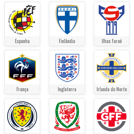
Espanha
Finlândia
Ilhas Faroé
França
Inglaterra
Irlanda do Norte