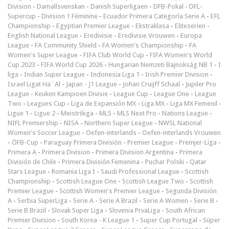
Division
-
Damallsvenskan
-
Danish Superligaen
-
DFB-Pokal
-
DFL-
Supercup
-
Division 1 Féminine
-
Ecuador Primera Categoría Serie A
-
EFL
Championship
-
Egyptian Premier League
-
Ekstraklasa
-
Eliteserien
-
English National League
-
Eredivisie
-
Eredivisie Vrouwen
-
Europa
League
-
FA Community Shield
-
FA Women's Championship
-
FA
Women's Super League
-
FIFA Club World Cup
-
FIFA Women's World
Cup 2023
-
FIFA World Cup 2026
-
Hungarian Nemzeti Bajnokság NB 1
-
I
liga
-
Indian Super League
-
Indonesia Liga 1
-
Irish Premier Division
-
Israel Ligat Ha`Al
-
Japan - J1 League
-
Johan Cruijff Schaal
-
Jupiler Pro
League
-
Keuken Kampioen Divisie
-
League Cup
-
League One
-
League
Two
-
Leagues Cup
-
Liga de Expansión MX
-
Liga MX
-
Liga MX Femenil
-
Ligue 1
-
Ligue 2
-
Meistriliiga
-
MLS
-
MLS Next Pro
-
Nations League
-
NIFL Premiership
-
NISA
-
Northern Super League
-
NWSL National
Women's Soccer League
-
Oefen-interlands
-
Oefen-interlands Vrouwen
-
ÖFB-Cup
-
Paraguay Primera División
-
Premier League
-
Premjer-Liga
-
Primera A
-
Primera Division
-
Primera Division Argentina
-
Primera
División de Chile
-
Primera División Femenina
-
Puchar Polski
-
Qatar
Stars League
-
Romania Liga I
-
Saudi Professional League
-
Scottish
Championship
-
Scottish League One
-
Scottish League Two
-
Scottish
Premier League
-
Scottish Women's Premier League
-
Segunda División
A
-
Serbia SuperLiga
-
Serie A
-
Serie A Brazil
-
Serie A Women
-
Serie B
-
Serie B Brazil
-
Slovak Super Liga
-
Slovenia PrvaLiga
-
South African
Premier Division
-
South Korea - K League 1
-
Super Cup Portugal
-
Süper