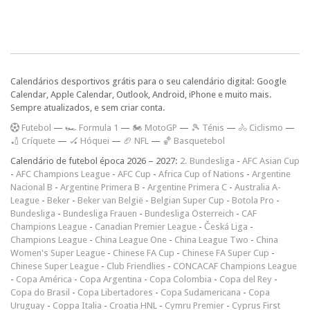
Calendários desportivos grátis para o seu calendário digital: Google
Calendar, Apple Calendar, Outlook, Android, iPhone e muito mais.
Sempre atualizados, e sem criar conta.
F
utebol
—
🏎️ Formula 1
—
🏍 MotoGP
—
🎾 Ténis
—
🚴 Ciclismo
—
🏏 Críquete
—
🏑 Hóquei
—
🏈 NFL
—
🏀 Basquetebol
Calendário de futebol época 2026 – 2027:
2. Bundesliga
-
AFC Asian Cup
-
AFC Champions League
-
AFC Cup
-
Africa Cup of Nations
-
Argentine
Nacional B
-
Argentine Primera B
-
Argentine Primera C
-
Australia A-
League
-
Beker
-
Beker van België
-
Belgian Super Cup
-
Botola Pro
-
Bundesliga
-
Bundesliga Frauen
-
Bundesliga Österreich
-
CAF
Champions League
-
Canadian Premier League
-
Česká Liga
-
Champions League
-
China League One
-
China League Two
-
China
Women's Super League
-
Chinese FA Cup
-
Chinese FA Super Cup
-
Chinese Super League
-
Club Friendlies
-
CONCACAF Champions League
-
Copa América
-
Copa Argentina
-
Copa Colombia
-
Copa del Rey
-
Copa do Brasil
-
Copa Libertadores
-
Copa Sudamericana
-
Copa
Uruguay
-
Coppa Italia
-
Croatia HNL
-
Cymru Premier
-
Cyprus First