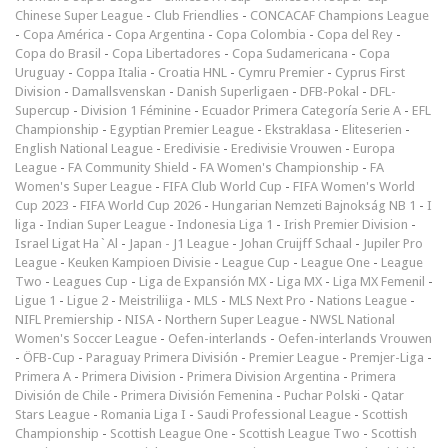
Chinese Super League
-
Club Friendlies
-
CONCACAF Champions League
-
Copa América
-
Copa Argentina
-
Copa Colombia
-
Copa del Rey
-
Copa do Brasil
-
Copa Libertadores
-
Copa Sudamericana
-
Copa
Uruguay
-
Coppa Italia
-
Croatia HNL
-
Cymru Premier
-
Cyprus First
Division
-
Damallsvenskan
-
Danish Superligaen
-
DFB-Pokal
-
DFL-
Supercup
-
Division 1 Féminine
-
Ecuador Primera Categoría Serie A
-
EFL
Championship
-
Egyptian Premier League
-
Ekstraklasa
-
Eliteserien
-
English National League
-
Eredivisie
-
Eredivisie Vrouwen
-
Europa
League
-
FA Community Shield
-
FA Women's Championship
-
FA
Women's Super League
-
FIFA Club World Cup
-
FIFA Women's World
Cup 2023
-
FIFA World Cup 2026
-
Hungarian Nemzeti Bajnokság NB 1
-
I
liga
-
Indian Super League
-
Indonesia Liga 1
-
Irish Premier Division
-
Israel Ligat Ha`Al
-
Japan - J1 League
-
Johan Cruijff Schaal
-
Jupiler Pro
League
-
Keuken Kampioen Divisie
-
League Cup
-
League One
-
League
Two
-
Leagues Cup
-
Liga de Expansión MX
-
Liga MX
-
Liga MX Femenil
-
Ligue 1
-
Ligue 2
-
Meistriliiga
-
MLS
-
MLS Next Pro
-
Nations League
-
NIFL Premiership
-
NISA
-
Northern Super League
-
NWSL National
Women's Soccer League
-
Oefen-interlands
-
Oefen-interlands Vrouwen
-
ÖFB-Cup
-
Paraguay Primera División
-
Premier League
-
Premjer-Liga
-
Primera A
-
Primera Division
-
Primera Division Argentina
-
Primera
División de Chile
-
Primera División Femenina
-
Puchar Polski
-
Qatar
Stars League
-
Romania Liga I
-
Saudi Professional League
-
Scottish
Championship
-
Scottish League One
-
Scottish League Two
-
Scottish