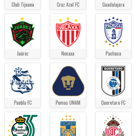
Club Tijuana
Cruz Azul FC
Guadalajara
Juárez
Necaxa
Pachuca
Puebla FC
Pumas UNAM
Queretaro FC