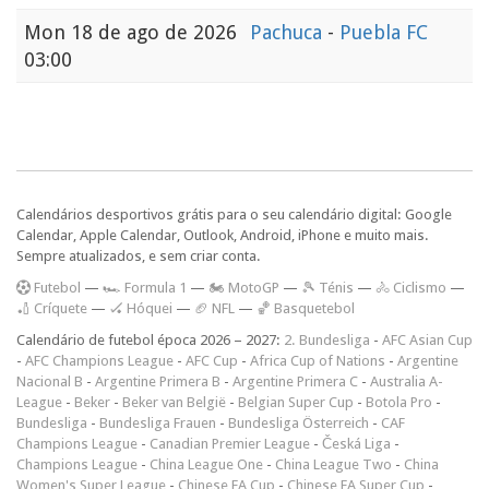
Mon
18 de ago de 2026
Pachuca
-
Puebla FC
03:00
Calendários desportivos grátis para o seu calendário digital: Google
Calendar, Apple Calendar, Outlook, Android, iPhone e muito mais.
Sempre atualizados, e sem criar conta.
F
utebol
—
🏎️ Formula 1
—
🏍 MotoGP
—
🎾 Ténis
—
🚴 Ciclismo
—
🏏 Críquete
—
🏑 Hóquei
—
🏈 NFL
—
🏀 Basquetebol
Calendário de futebol época 2026 – 2027:
2. Bundesliga
-
AFC Asian Cup
-
AFC Champions League
-
AFC Cup
-
Africa Cup of Nations
-
Argentine
Nacional B
-
Argentine Primera B
-
Argentine Primera C
-
Australia A-
League
-
Beker
-
Beker van België
-
Belgian Super Cup
-
Botola Pro
-
Bundesliga
-
Bundesliga Frauen
-
Bundesliga Österreich
-
CAF
Champions League
-
Canadian Premier League
-
Česká Liga
-
Champions League
-
China League One
-
China League Two
-
China
Women's Super League
-
Chinese FA Cup
-
Chinese FA Super Cup
-