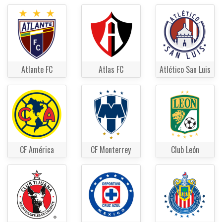
Atlante FC
Atlas FC
Atlético San Luis
CF América
CF Monterrey
Club León