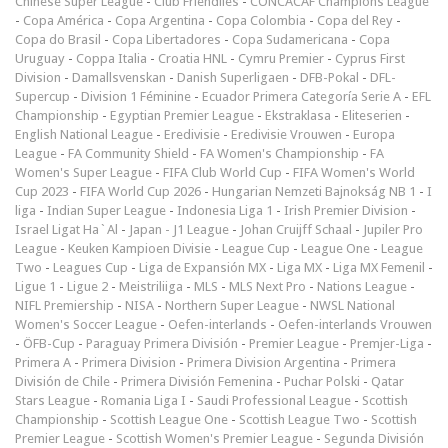
Chinese Super League
-
Club Friendlies
-
CONCACAF Champions League
-
Copa América
-
Copa Argentina
-
Copa Colombia
-
Copa del Rey
-
Copa do Brasil
-
Copa Libertadores
-
Copa Sudamericana
-
Copa
Uruguay
-
Coppa Italia
-
Croatia HNL
-
Cymru Premier
-
Cyprus First
Division
-
Damallsvenskan
-
Danish Superligaen
-
DFB-Pokal
-
DFL-
Supercup
-
Division 1 Féminine
-
Ecuador Primera Categoría Serie A
-
EFL
Championship
-
Egyptian Premier League
-
Ekstraklasa
-
Eliteserien
-
English National League
-
Eredivisie
-
Eredivisie Vrouwen
-
Europa
League
-
FA Community Shield
-
FA Women's Championship
-
FA
Women's Super League
-
FIFA Club World Cup
-
FIFA Women's World
Cup 2023
-
FIFA World Cup 2026
-
Hungarian Nemzeti Bajnokság NB 1
-
I
liga
-
Indian Super League
-
Indonesia Liga 1
-
Irish Premier Division
-
Israel Ligat Ha`Al
-
Japan - J1 League
-
Johan Cruijff Schaal
-
Jupiler Pro
League
-
Keuken Kampioen Divisie
-
League Cup
-
League One
-
League
Two
-
Leagues Cup
-
Liga de Expansión MX
-
Liga MX
-
Liga MX Femenil
-
Ligue 1
-
Ligue 2
-
Meistriliiga
-
MLS
-
MLS Next Pro
-
Nations League
-
NIFL Premiership
-
NISA
-
Northern Super League
-
NWSL National
Women's Soccer League
-
Oefen-interlands
-
Oefen-interlands Vrouwen
-
ÖFB-Cup
-
Paraguay Primera División
-
Premier League
-
Premjer-Liga
-
Primera A
-
Primera Division
-
Primera Division Argentina
-
Primera
División de Chile
-
Primera División Femenina
-
Puchar Polski
-
Qatar
Stars League
-
Romania Liga I
-
Saudi Professional League
-
Scottish
Championship
-
Scottish League One
-
Scottish League Two
-
Scottish
Premier League
-
Scottish Women's Premier League
-
Segunda División