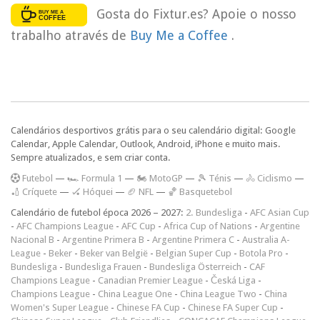
Gosta do Fixtur.es? Apoie o nosso
trabalho através de
Buy Me a Coffee
.
Calendários desportivos grátis para o seu calendário digital: Google
Calendar, Apple Calendar, Outlook, Android, iPhone e muito mais.
Sempre atualizados, e sem criar conta.
F
utebol
—
🏎️ Formula 1
—
🏍 MotoGP
—
🎾 Ténis
—
🚴 Ciclismo
—
🏏 Críquete
—
🏑 Hóquei
—
🏈 NFL
—
🏀 Basquetebol
Calendário de futebol época 2026 – 2027:
2. Bundesliga
-
AFC Asian Cup
-
AFC Champions League
-
AFC Cup
-
Africa Cup of Nations
-
Argentine
Nacional B
-
Argentine Primera B
-
Argentine Primera C
-
Australia A-
League
-
Beker
-
Beker van België
-
Belgian Super Cup
-
Botola Pro
-
Bundesliga
-
Bundesliga Frauen
-
Bundesliga Österreich
-
CAF
Champions League
-
Canadian Premier League
-
Česká Liga
-
Champions League
-
China League One
-
China League Two
-
China
Women's Super League
-
Chinese FA Cup
-
Chinese FA Super Cup
-