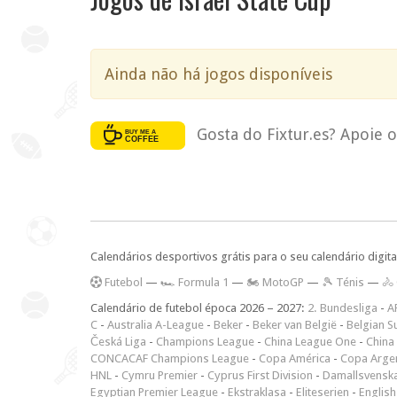
Ainda não há jogos disponíveis
Gosta do Fixtur.es? Apoie 
Calendários desportivos grátis para o seu calendário digita
F
utebol
—
🏎️ Formula 1
—
🏍 MotoGP
—
🎾 Ténis
—
🚴
Calendário de futebol época 2026 – 2027:
2. Bundesliga
-
A
C
-
Australia A-League
-
Beker
-
Beker van België
-
Belgian S
Česká Liga
-
Champions League
-
China League One
-
China
CONCACAF Champions League
-
Copa América
-
Copa Arge
HNL
-
Cymru Premier
-
Cyprus First Division
-
Damallsvensk
Egyptian Premier League
-
Ekstraklasa
-
Eliteserien
-
English