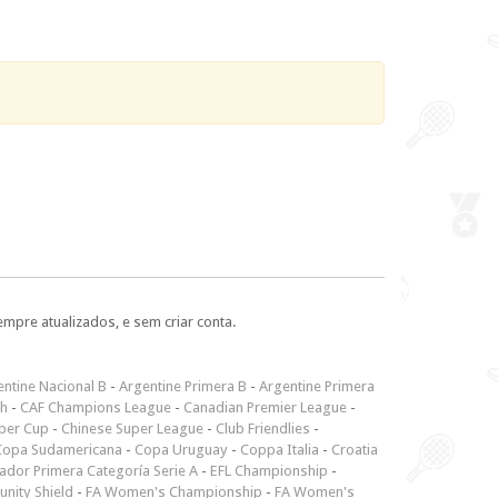
empre atualizados, e sem criar conta.
ntine Nacional B
-
Argentine Primera B
-
Argentine Primera
ch
-
CAF Champions League
-
Canadian Premier League
-
per Cup
-
Chinese Super League
-
Club Friendlies
-
Copa Sudamericana
-
Copa Uruguay
-
Coppa Italia
-
Croatia
ador Primera Categoría Serie A
-
EFL Championship
-
nity Shield
-
FA Women's Championship
-
FA Women's