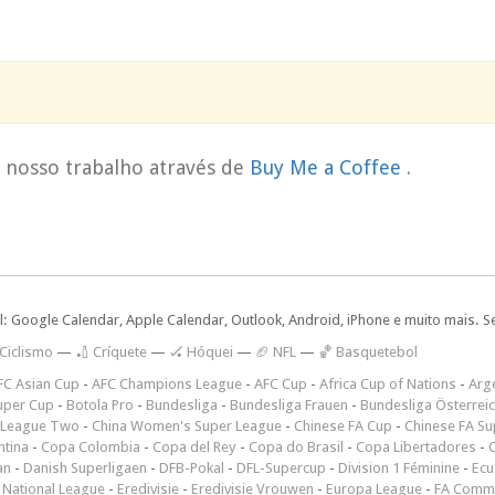
o nosso trabalho através de
Buy Me a Coffee
.
l: Google Calendar, Apple Calendar, Outlook, Android, iPhone e muito mais. S
 Ciclismo
—
🏏 Críquete
—
🏑 Hóquei
—
🏈 NFL
—
🏀 Basquetebol
FC Asian Cup
-
AFC Champions League
-
AFC Cup
-
Africa Cup of Nations
-
Arge
uper Cup
-
Botola Pro
-
Bundesliga
-
Bundesliga Frauen
-
Bundesliga Österrei
 League Two
-
China Women's Super League
-
Chinese FA Cup
-
Chinese FA Su
ntina
-
Copa Colombia
-
Copa del Rey
-
Copa do Brasil
-
Copa Libertadores
-
an
-
Danish Superligaen
-
DFB-Pokal
-
DFL-Supercup
-
Division 1 Féminine
-
Ecu
 National League
-
Eredivisie
-
Eredivisie Vrouwen
-
Europa League
-
FA Commu