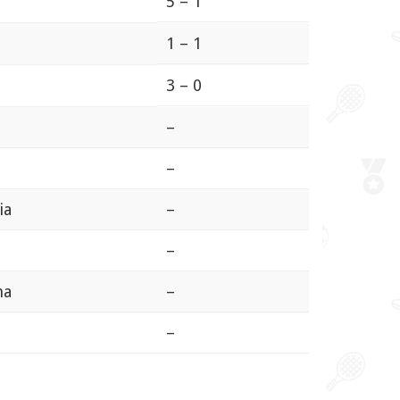
5 – 1
1 – 1
3 – 0
–
–
ia
–
–
na
–
–