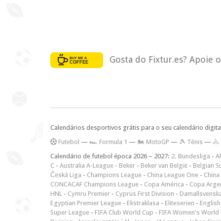
Gosta do Fixtur.es? Apoie 
Calendários desportivos grátis para o seu calendário digita
F
utebol
—
🏎️ Formula 1
—
🏍 MotoGP
—
🎾 Ténis
—
🚴
Calendário de futebol época 2026 – 2027:
2. Bundesliga
-
A
C
-
Australia A-League
-
Beker
-
Beker van België
-
Belgian S
Česká Liga
-
Champions League
-
China League One
-
China
CONCACAF Champions League
-
Copa América
-
Copa Arge
HNL
-
Cymru Premier
-
Cyprus First Division
-
Damallsvensk
Egyptian Premier League
-
Ekstraklasa
-
Eliteserien
-
English
Super League
-
FIFA Club World Cup
-
FIFA Women's World 