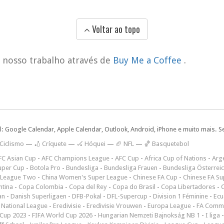
Voltar ao topo
o nosso trabalho através de
Buy Me a Coffee
.
l: Google Calendar, Apple Calendar, Outlook, Android, iPhone e muito mais. S
 Ciclismo
—
🏏 Críquete
—
🏑 Hóquei
—
🏈 NFL
—
🏀 Basquetebol
FC Asian Cup
-
AFC Champions League
-
AFC Cup
-
Africa Cup of Nations
-
Arge
uper Cup
-
Botola Pro
-
Bundesliga
-
Bundesliga Frauen
-
Bundesliga Österrei
 League Two
-
China Women's Super League
-
Chinese FA Cup
-
Chinese FA Su
ntina
-
Copa Colombia
-
Copa del Rey
-
Copa do Brasil
-
Copa Libertadores
-
an
-
Danish Superligaen
-
DFB-Pokal
-
DFL-Supercup
-
Division 1 Féminine
-
Ecu
 National League
-
Eredivisie
-
Eredivisie Vrouwen
-
Europa League
-
FA Commu
Cup 2023
-
FIFA World Cup 2026
-
Hungarian Nemzeti Bajnokság NB 1
-
I liga