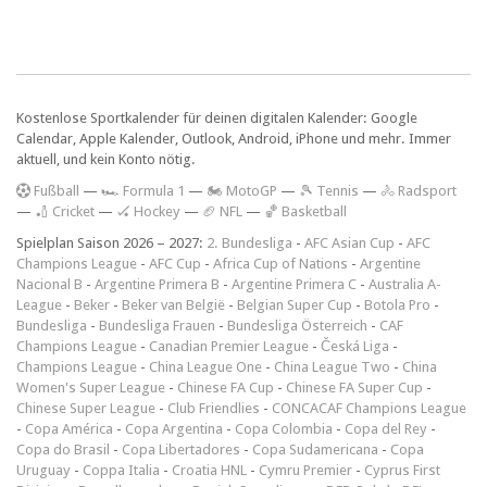
Kostenlose Sportkalender für deinen digitalen Kalender: Google
Calendar, Apple Kalender, Outlook, Android, iPhone und mehr. Immer
aktuell, und kein Konto nötig.
F
ußball
—
🏎️ Formula 1
—
🏍 MotoGP
—
🎾 Tennis
—
🚴 Radsport
—
🏏 Cricket
—
🏑 Hockey
—
🏈 NFL
—
🏀 Basketball
Spielplan Saison 2026 – 2027:
2. Bundesliga
-
AFC Asian Cup
-
AFC
Champions League
-
AFC Cup
-
Africa Cup of Nations
-
Argentine
Nacional B
-
Argentine Primera B
-
Argentine Primera C
-
Australia A-
League
-
Beker
-
Beker van België
-
Belgian Super Cup
-
Botola Pro
-
Bundesliga
-
Bundesliga Frauen
-
Bundesliga Österreich
-
CAF
Champions League
-
Canadian Premier League
-
Česká Liga
-
Champions League
-
China League One
-
China League Two
-
China
Women's Super League
-
Chinese FA Cup
-
Chinese FA Super Cup
-
Chinese Super League
-
Club Friendlies
-
CONCACAF Champions League
-
Copa América
-
Copa Argentina
-
Copa Colombia
-
Copa del Rey
-
Copa do Brasil
-
Copa Libertadores
-
Copa Sudamericana
-
Copa
Uruguay
-
Coppa Italia
-
Croatia HNL
-
Cymru Premier
-
Cyprus First