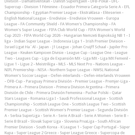
Division
-
Damallsvenskan
-
Danish Superligaen
-
DFB-Pokal
-
DFL-
Supercup
-
Division 1 Féminine
-
Ecuador Primera Categoría Serie A
-
EFL
Championship
-
Egyptian Premier League
-
Ekstraklasa
-
Eliteserien
-
English National League
-
Eredivisie
-
Eredivisie Vrouwen
-
Europa
League
-
FA Community Shield
-
FA Women's Championship
-
FA
Women's Super League
-
FIFA Club World Cup
-
FIFA Women's World
Cup 2023
-
FIFA World Cup 2026
-
Hungarian Nemzeti Bajnokság NB 1
-
I
liga
-
Indian Super League
-
Indonesia Liga 1
-
Irish Premier Division
-
Israel Ligat Ha`Al
-
Japan - J1 League
-
Johan Cruijff Schaal
-
Jupiler Pro
League
-
Keuken Kampioen Divisie
-
League Cup
-
League One
-
League
Two
-
Leagues Cup
-
Liga de Expansión MX
-
Liga MX
-
Liga MX Femenil
-
Ligue 1
-
Ligue 2
-
Meistriliiga
-
MLS
-
MLS Next Pro
-
Nations League
-
NIFL Premiership
-
NISA
-
Northern Super League
-
NWSL National
Women's Soccer League
-
Oefen-interlands
-
Oefen-interlands Vrouwen
-
ÖFB-Cup
-
Paraguay Primera División
-
Premier League
-
Premjer-Liga
-
Primera A
-
Primera Division
-
Primera Division Argentina
-
Primera
División de Chile
-
Primera División Femenina
-
Puchar Polski
-
Qatar
Stars League
-
Romania Liga I
-
Saudi Professional League
-
Scottish
Championship
-
Scottish League One
-
Scottish League Two
-
Scottish
Premier League
-
Scottish Women's Premier League
-
Segunda División
A
-
Serbia SuperLiga
-
Serie A
-
Serie A Brazil
-
Serie A Women
-
Serie B
-
Serie B Brazil
-
Slovak Super Liga
-
Slovenia PrvaLiga
-
South African
Premier Division
-
South Korea - K League 1
-
Super Cup Portugal
-
Süper
Kupa
-
Super League 2 Greece
-
Super League Greece
-
Supercopa de