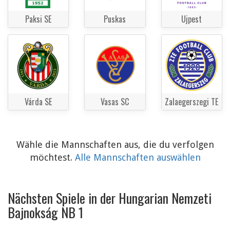
Paksi SE
Puskas
Ujpest
Várda SE
Vasas SC
Zalaegerszegi TE
Wähle die Mannschaften aus, die du verfolgen
möchtest.
Alle Mannschaften auswählen
Nächsten Spiele in der Hungarian Nemzeti
Bajnokság NB 1