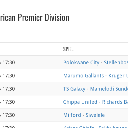
rican Premier Division
SPIEL
6 17:30
Polokwane City
-
Stellenbo
6 17:30
Marumo Gallants
-
Kruger 
6 17:30
TS Galaxy
-
Mamelodi Sund
6 17:30
Chippa United
-
Richards B
6 17:30
Milford
-
Siwelele