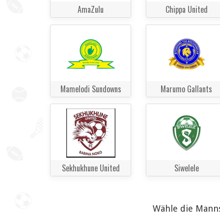
AmaZulu
Chippa United
Mamelodi Sundowns
Marumo Gallants
Sekhukhune United
Siwelele
Wähle die Manns