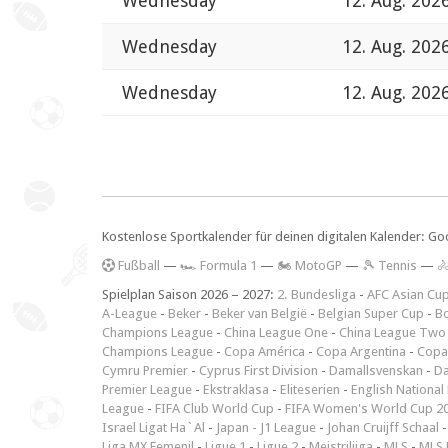
Wednesday
12. Aug. 202
Wednesday
12. Aug. 202
Wednesday
12. Aug. 202
Kostenlose Sportkalender für deinen digitalen Kalender: Go
F
ußball
—
🏎️ Formula 1
—
🏍 MotoGP
—
🎾 Tennis
—

Spielplan Saison 2026 – 2027:
2. Bundesliga
-
AFC Asian Cu
A-League
-
Beker
-
Beker van België
-
Belgian Super Cup
-
Bo
Champions League
-
China League One
-
China League Two
Champions League
-
Copa América
-
Copa Argentina
-
Copa
Cymru Premier
-
Cyprus First Division
-
Damallsvenskan
-
Da
Premier League
-
Ekstraklasa
-
Eliteserien
-
English National
League
-
FIFA Club World Cup
-
FIFA Women's World Cup 2
Israel Ligat Ha`Al
-
Japan - J1 League
-
Johan Cruijff Schaal
Liga MX Femenil
-
Ligue 1
-
Ligue 2
-
Meistriliiga
-
MLS
-
MLS 