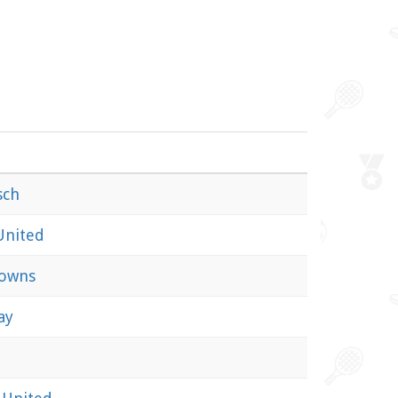
sch
United
owns
ay