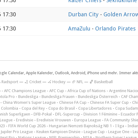
6 17:30
Kaizer Chiefs
-
Sekhukhune
6 17:30
Durban City
-
Golden Arro
6 17:30
AmaZulu
-
Orlando Pirates
ogle Calendar, Apple Kalender, Outlook, Android, iPhone und mehr. Immer aktue
 Radsport
—
🏏 Cricket
—
🏑 Hockey
—
🏈 NFL
—
🏀 Basketball
p
-
AFC Champions League
-
AFC Cup
-
Africa Cup of Nations
-
Argentine Nacio
tola Pro
-
Bundesliga
-
Bundesliga Frauen
-
Bundesliga Österreich
-
CAF Cham
-
China Women's Super League
-
Chinese FA Cup
-
Chinese FA Super Cup
-
Ch
 Colombia
-
Copa del Rey
-
Copa do Brasil
-
Copa Libertadores
-
Copa Sudam
nish Superligaen
-
DFB-Pokal
-
DFL-Supercup
-
Division 1 Féminine
-
Ecuador P
 League
-
Eredivisie
-
Eredivisie Vrouwen
-
Europa League
-
FA Community Shie
023
-
FIFA World Cup 2026
-
Hungarian Nemzeti Bajnokság NB 1
-
I liga
-
India
-
Jupiler Pro League
-
Keuken Kampioen Divisie
-
League Cup
-
League One
-
Le
Next Pro
-
Nations League
-
NIFL Premiership
-
NISA
-
Northern Super League