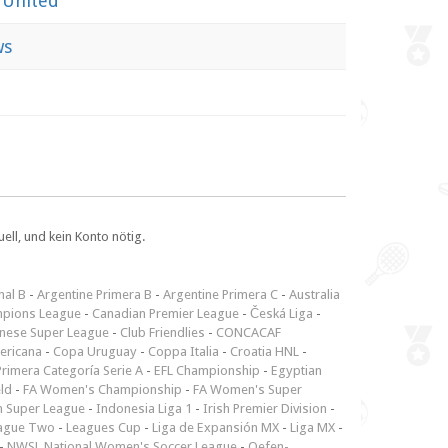
 United
ws
ll, und kein Konto nötig.
nal B
-
Argentine Primera B
-
Argentine Primera C
-
Australia
pions League
-
Canadian Premier League
-
Česká Liga
-
inese Super League
-
Club Friendlies
-
CONCACAF
ericana
-
Copa Uruguay
-
Coppa Italia
-
Croatia HNL
-
rimera Categoría Serie A
-
EFL Championship
-
Egyptian
ld
-
FA Women's Championship
-
FA Women's Super
n Super League
-
Indonesia Liga 1
-
Irish Premier Division
-
ague Two
-
Leagues Cup
-
Liga de Expansión MX
-
Liga MX
-
-
NWSL National Women's Soccer League
-
Oefen-