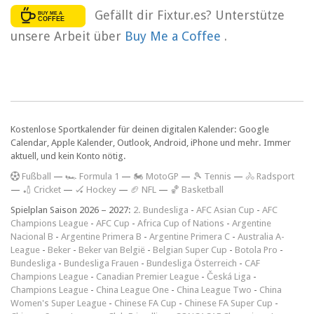
Gefällt dir Fixtur.es? Unterstütze
unsere Arbeit über
Buy Me a Coffee
.
Kostenlose Sportkalender für deinen digitalen Kalender: Google
Calendar, Apple Kalender, Outlook, Android, iPhone und mehr. Immer
aktuell, und kein Konto nötig.
F
ußball
—
🏎️ Formula 1
—
🏍 MotoGP
—
🎾 Tennis
—
🚴 Radsport
—
🏏 Cricket
—
🏑 Hockey
—
🏈 NFL
—
🏀 Basketball
Spielplan Saison 2026 – 2027:
2. Bundesliga
-
AFC Asian Cup
-
AFC
Champions League
-
AFC Cup
-
Africa Cup of Nations
-
Argentine
Nacional B
-
Argentine Primera B
-
Argentine Primera C
-
Australia A-
League
-
Beker
-
Beker van België
-
Belgian Super Cup
-
Botola Pro
-
Bundesliga
-
Bundesliga Frauen
-
Bundesliga Österreich
-
CAF
Champions League
-
Canadian Premier League
-
Česká Liga
-
Champions League
-
China League One
-
China League Two
-
China
Women's Super League
-
Chinese FA Cup
-
Chinese FA Super Cup
-