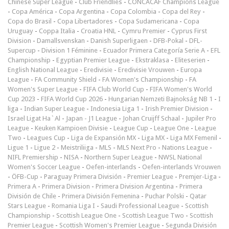
Chinese Super League
-
Club Friendlies
-
CONCACAF Champions League
-
Copa América
-
Copa Argentina
-
Copa Colombia
-
Copa del Rey
-
Copa do Brasil
-
Copa Libertadores
-
Copa Sudamericana
-
Copa
Uruguay
-
Coppa Italia
-
Croatia HNL
-
Cymru Premier
-
Cyprus First
Division
-
Damallsvenskan
-
Danish Superligaen
-
DFB-Pokal
-
DFL-
Supercup
-
Division 1 Féminine
-
Ecuador Primera Categoría Serie A
-
EFL
Championship
-
Egyptian Premier League
-
Ekstraklasa
-
Eliteserien
-
English National League
-
Eredivisie
-
Eredivisie Vrouwen
-
Europa
League
-
FA Community Shield
-
FA Women's Championship
-
FA
Women's Super League
-
FIFA Club World Cup
-
FIFA Women's World
Cup 2023
-
FIFA World Cup 2026
-
Hungarian Nemzeti Bajnokság NB 1
-
I
liga
-
Indian Super League
-
Indonesia Liga 1
-
Irish Premier Division
-
Israel Ligat Ha`Al
-
Japan - J1 League
-
Johan Cruijff Schaal
-
Jupiler Pro
League
-
Keuken Kampioen Divisie
-
League Cup
-
League One
-
League
Two
-
Leagues Cup
-
Liga de Expansión MX
-
Liga MX
-
Liga MX Femenil
-
Ligue 1
-
Ligue 2
-
Meistriliiga
-
MLS
-
MLS Next Pro
-
Nations League
-
NIFL Premiership
-
NISA
-
Northern Super League
-
NWSL National
Women's Soccer League
-
Oefen-interlands
-
Oefen-interlands Vrouwen
-
ÖFB-Cup
-
Paraguay Primera División
-
Premier League
-
Premjer-Liga
-
Primera A
-
Primera Division
-
Primera Division Argentina
-
Primera
División de Chile
-
Primera División Femenina
-
Puchar Polski
-
Qatar
Stars League
-
Romania Liga I
-
Saudi Professional League
-
Scottish
Championship
-
Scottish League One
-
Scottish League Two
-
Scottish
Premier League
-
Scottish Women's Premier League
-
Segunda División