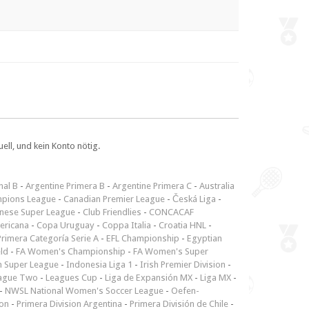
ll, und kein Konto nötig.
nal B
-
Argentine Primera B
-
Argentine Primera C
-
Australia
pions League
-
Canadian Premier League
-
Česká Liga
-
inese Super League
-
Club Friendlies
-
CONCACAF
ericana
-
Copa Uruguay
-
Coppa Italia
-
Croatia HNL
-
rimera Categoría Serie A
-
EFL Championship
-
Egyptian
ld
-
FA Women's Championship
-
FA Women's Super
n Super League
-
Indonesia Liga 1
-
Irish Premier Division
-
ague Two
-
Leagues Cup
-
Liga de Expansión MX
-
Liga MX
-
-
NWSL National Women's Soccer League
-
Oefen-
ion
-
Primera Division Argentina
-
Primera División de Chile
-