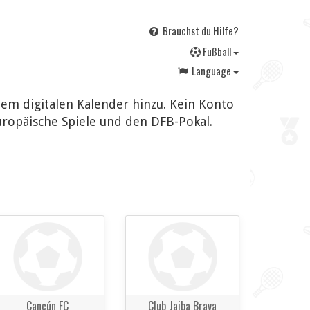
Brauchst du Hilfe?
F
ußball
Language
nem digitalen Kalender hinzu. Kein Konto
uropäische Spiele und den DFB-Pokal.
Cancún FC
Club Jaiba Brava