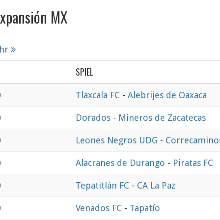
 Expansión MX
hr
SPIEL
0
Tlaxcala FC
-
Alebrijes de Oaxaca
0
Dorados
-
Mineros de Zacatecas
0
Leones Negros UDG
-
Correcamino
0
Alacranes de Durango
-
Piratas FC
0
Tepatitlán FC
-
CA La Paz
0
Venados FC
-
Tapatío