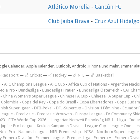
0
Atlético Morelia
-
Cancún FC
0
Club Jaiba Brava
-
Cruz Azul Hidalgo
ogle Calendar, Apple Kalender, Outlook, Android, iPhone und mehr. Immer aktue
 Radsport
—
🏏 Cricket
—
🏑 Hockey
—
🏈 NFL
—
🏀 Basketball
p
-
AFC Champions League
-
AFC Cup
-
Africa Cup of Nations
-
Argentine Nacio
tola Pro
-
Bundesliga
-
Bundesliga Frauen
-
Bundesliga Österreich
-
CAF Cham
-
China Women's Super League
-
Chinese FA Cup
-
Chinese FA Super Cup
-
Ch
 Colombia
-
Copa del Rey
-
Copa do Brasil
-
Copa Libertadores
-
Copa Sudam
nish Superligaen
-
DFB-Pokal
-
DFL-Supercup
-
Division 1 Féminine
-
Ecuador P
 League
-
Eredivisie
-
Eredivisie Vrouwen
-
Europa League
-
FA Community Shie
023
-
FIFA World Cup 2026
-
Hungarian Nemzeti Bajnokság NB 1
-
I liga
-
India
-
Jupiler Pro League
-
Keuken Kampioen Divisie
-
League Cup
-
League One
-
Le
Next Pro
-
Nations League
-
NIFL Premiership
-
NISA
-
Northern Super League
 Primera División
-
Premier League
-
Premjer-Liga
-
Primera A
-
Primera Divis