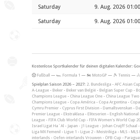
Saturday
9. Aug. 2026 01:0
Saturday
9. Aug. 2026 01:0
Kostenlose Sportkalender für deinen digitalen Kalender: Go
F
ußball
—
🏎️ Formula 1
—
🏍 MotoGP
—
🎾 Tennis
—

Spielplan Saison 2026 – 2027:
2. Bundesliga
-
AFC Asian Cu
A-League
-
Beker
-
Beker van België
-
Belgian Super Cup
-
Bo
Champions League
-
China League One
-
China League Two
Champions League
-
Copa América
-
Copa Argentina
-
Copa
Cymru Premier
-
Cyprus First Division
-
Damallsvenskan
-
Da
Premier League
-
Ekstraklasa
-
Eliteserien
-
English National
League
-
FIFA Club World Cup
-
FIFA Women's World Cup 2
Israel Ligat Ha`Al
-
Japan - J1 League
-
Johan Cruijff Schaal
Liga MX Femenil
-
Ligue 1
-
Ligue 2
-
Meistriliiga
-
MLS
-
MLS 
interlands
-
Oefen-interlands Vrouwen
-
ÖFB-Cup
-
Paraguay