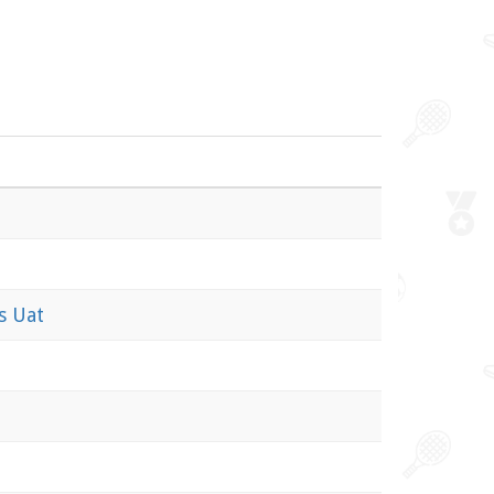
s Uat