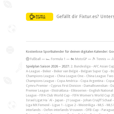
Gefällt dir Fixtur.es? Unte
Kostenlose Sportkalender für deinen digitalen Kalender: Go
F
ußball
—
🏎️ Formula 1
—
🏍 MotoGP
—
🎾 Tennis
—

Spielplan Saison 2026 – 2027:
2. Bundesliga
-
AFC Asian Cu
A-League
-
Beker
-
Beker van België
-
Belgian Super Cup
-
Bo
Champions League
-
China League One
-
China League Two
Champions League
-
Copa América
-
Copa Argentina
-
Copa
Cymru Premier
-
Cyprus First Division
-
Damallsvenskan
-
Da
Premier League
-
Ekstraklasa
-
Eliteserien
-
English National
League
-
FIFA Club World Cup
-
FIFA Women's World Cup 2
Israel Ligat Ha`Al
-
Japan - J1 League
-
Johan Cruijff Schaal
Liga MX Femenil
-
Ligue 1
-
Ligue 2
-
Meistriliiga
-
MLS
-
MLS 
interlands
-
Oefen-interlands Vrouwen
-
ÖFB-Cup
-
Paraguay