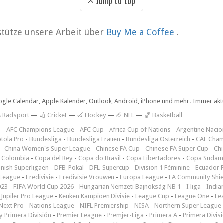
Jump to top
rstütze unsere Arbeit über
Buy Me a Coffee
.
ogle Calendar, Apple Kalender, Outlook, Android, iPhone und mehr. Immer aktue
 Radsport
—
🏏 Cricket
—
🏑 Hockey
—
🏈 NFL
—
🏀 Basketball
p
-
AFC Champions League
-
AFC Cup
-
Africa Cup of Nations
-
Argentine Nacio
tola Pro
-
Bundesliga
-
Bundesliga Frauen
-
Bundesliga Österreich
-
CAF Cham
-
China Women's Super League
-
Chinese FA Cup
-
Chinese FA Super Cup
-
Ch
 Colombia
-
Copa del Rey
-
Copa do Brasil
-
Copa Libertadores
-
Copa Sudam
nish Superligaen
-
DFB-Pokal
-
DFL-Supercup
-
Division 1 Féminine
-
Ecuador P
 League
-
Eredivisie
-
Eredivisie Vrouwen
-
Europa League
-
FA Community Shie
023
-
FIFA World Cup 2026
-
Hungarian Nemzeti Bajnokság NB 1
-
I liga
-
India
-
Jupiler Pro League
-
Keuken Kampioen Divisie
-
League Cup
-
League One
-
Le
Next Pro
-
Nations League
-
NIFL Premiership
-
NISA
-
Northern Super League
 Primera División
-
Premier League
-
Premjer-Liga
-
Primera A
-
Primera Divis