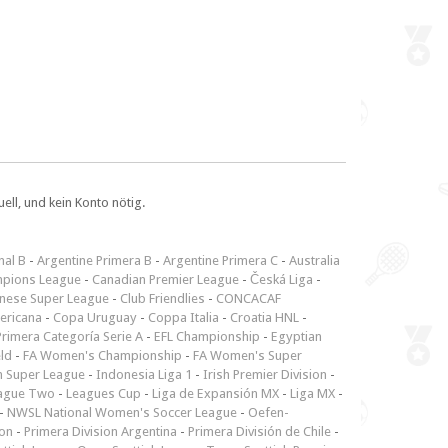
ll, und kein Konto nötig.
nal B
-
Argentine Primera B
-
Argentine Primera C
-
Australia
pions League
-
Canadian Premier League
-
Česká Liga
-
inese Super League
-
Club Friendlies
-
CONCACAF
ericana
-
Copa Uruguay
-
Coppa Italia
-
Croatia HNL
-
rimera Categoría Serie A
-
EFL Championship
-
Egyptian
ld
-
FA Women's Championship
-
FA Women's Super
n Super League
-
Indonesia Liga 1
-
Irish Premier Division
-
ague Two
-
Leagues Cup
-
Liga de Expansión MX
-
Liga MX
-
-
NWSL National Women's Soccer League
-
Oefen-
ion
-
Primera Division Argentina
-
Primera División de Chile
-