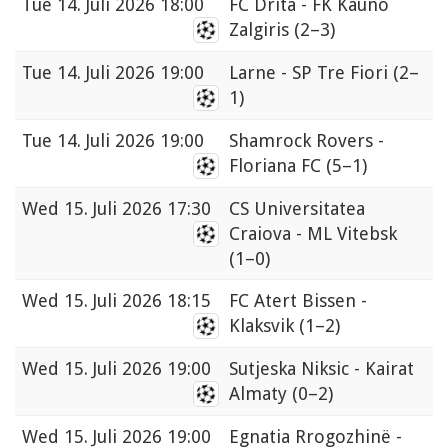
Tue
14. Juli 2026 18:00
FC Drita - FK Kauno
Zalgiris
(2–3)
Tue
14. Juli 2026 19:00
Larne - SP Tre Fiori
(2–
1)
Tue
14. Juli 2026 19:00
Shamrock Rovers -
Floriana FC
(5–1)
Wed
15. Juli 2026 17:30
CS Universitatea
Craiova - ML Vitebsk
(1–0)
Wed
15. Juli 2026 18:15
FC Atert Bissen -
Klaksvik
(1–2)
Wed
15. Juli 2026 19:00
Sutjeska Niksic - Kairat
Almaty
(0–2)
Wed
15. Juli 2026 19:00
Egnatia Rrogozhinë -