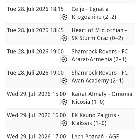
Tue
28. Juli 2026 18:15
Celje - Egnatia
Rrogozhinë
(2–2)
Tue
28. Juli 2026 18:45
Heart of Midlothian -
SK Sturm Graz
(0–2)
Tue
28. Juli 2026 19:00
Shamrock Rovers - FC
Ararat-Armenia
(2–1)
Tue
28. Juli 2026 19:00
Shamrock Rovers - FC
Avan Academy
(2–1)
Wed
29. Juli 2026 15:00
Kairat Almaty - Omonia
Nicosia
(1–0)
Wed
29. Juli 2026 16:00
FK Kauno Zalgiris -
Klaksvik
(1–0)
Wed
29. Juli 2026 17:00
Lech Poznań - AGF