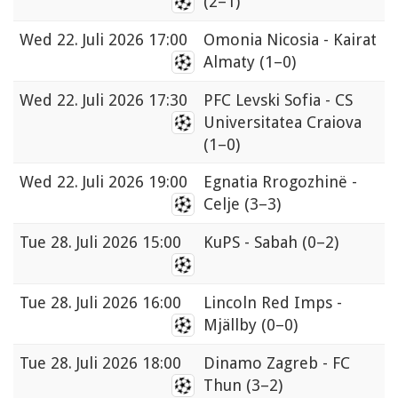
(2–1)
Wed
22. Juli 2026 17:00
Omonia Nicosia - Kairat
Almaty
(1–0)
Wed
22. Juli 2026 17:30
PFC Levski Sofia - CS
Universitatea Craiova
(1–0)
Wed
22. Juli 2026 19:00
Egnatia Rrogozhinë -
Celje
(3–3)
Tue
28. Juli 2026 15:00
KuPS - Sabah
(0–2)
Tue
28. Juli 2026 16:00
Lincoln Red Imps -
Mjällby
(0–0)
Tue
28. Juli 2026 18:00
Dinamo Zagreb - FC
Thun
(3–2)