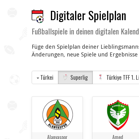
Digitaler Spielplan
Fußballspiele in deinen digitalen Kalen
Füge den Spielplan deiner Lieblingsmanns
Änderungen, neue Spiele und Ergebnisse 
Türkei
Superlig
Türkiye TFF 1. L
Alanyaspor
Amed