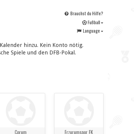
Brauchst du Hilfe?
F
ußball
Language
Kalender hinzu. Kein Konto nötig.
sche Spiele und den DFB-Pokal.
Çorum
Erzurumspor FK