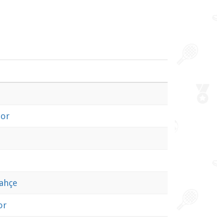
por
ahçe
or