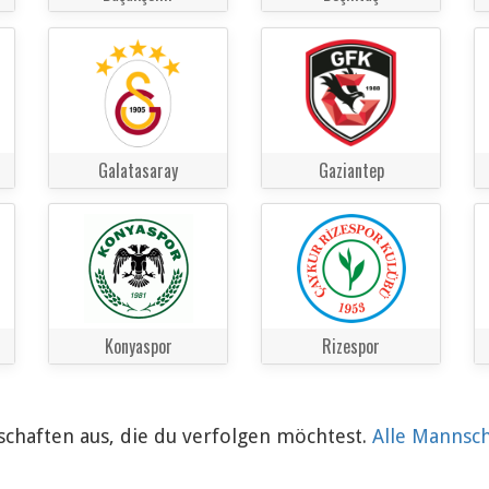
Galatasaray
Gaziantep
Konyaspor
Rizespor
chaften aus, die du verfolgen möchtest.
Alle Mannsc