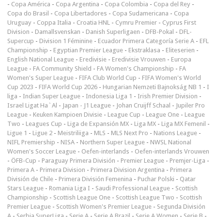
-
Copa América
-
Copa Argentina
-
Copa Colombia
-
Copa del Rey
-
Copa do Brasil
-
Copa Libertadores
-
Copa Sudamericana
-
Copa
Uruguay
-
Coppa Italia
-
Croatia HNL
-
Cymru Premier
-
Cyprus First
Division
-
Damallsvenskan
-
Danish Superligaen
-
DFB-Pokal
-
DFL-
Supercup
-
Division 1 Féminine
-
Ecuador Primera Categoría Serie A
-
EFL
Championship
-
Egyptian Premier League
-
Ekstraklasa
-
Eliteserien
-
English National League
-
Eredivisie
-
Eredivisie Vrouwen
-
Europa
League
-
FA Community Shield
-
FA Women's Championship
-
FA
Women's Super League
-
FIFA Club World Cup
-
FIFA Women's World
Cup 2023
-
FIFA World Cup 2026
-
Hungarian Nemzeti Bajnokság NB 1
-
I
liga
-
Indian Super League
-
Indonesia Liga 1
-
Irish Premier Division
-
Israel Ligat Ha`Al
-
Japan - J1 League
-
Johan Cruijff Schaal
-
Jupiler Pro
League
-
Keuken Kampioen Divisie
-
League Cup
-
League One
-
League
Two
-
Leagues Cup
-
Liga de Expansión MX
-
Liga MX
-
Liga MX Femenil
-
Ligue 1
-
Ligue 2
-
Meistriliiga
-
MLS
-
MLS Next Pro
-
Nations League
-
NIFL Premiership
-
NISA
-
Northern Super League
-
NWSL National
Women's Soccer League
-
Oefen-interlands
-
Oefen-interlands Vrouwen
-
ÖFB-Cup
-
Paraguay Primera División
-
Premier League
-
Premjer-Liga
-
Primera A
-
Primera Division
-
Primera Division Argentina
-
Primera
División de Chile
-
Primera División Femenina
-
Puchar Polski
-
Qatar
Stars League
-
Romania Liga I
-
Saudi Professional League
-
Scottish
Championship
-
Scottish League One
-
Scottish League Two
-
Scottish
Premier League
-
Scottish Women's Premier League
-
Segunda División
A
-
Serbia SuperLiga
-
Serie A
-
Serie A Brazil
-
Serie A Women
-
Serie B
-