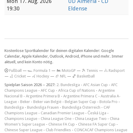
Mon
17. Aug. 2026
UD Almeria
-
CD
19:30
Eldense
Kostenlose Sportkalender für deinen digitalen Kalender: Google
Calendar, Apple Kalender, Outlook, Android, iPhone und mehr. Immer
aktuell, und kein Konto nötig.
F
ußball
—
🏎️ Formula 1
—
🏍 MotoGP
—
🎾 Tennis
—
🚴 Radsport
—
🏏 Cricket
—
🏑 Hockey
—
🏈 NFL
—
🏀 Basketball
Spielplan Saison 2026 – 2027:
2. Bundesliga
-
AFC Asian Cup
-
AFC
Champions League
-
AFC Cup
-
Africa Cup of Nations
-
Argentine
Nacional B
-
Argentine Primera B
-
Argentine Primera C
-
Australia A-
League
-
Beker
-
Beker van België
-
Belgian Super Cup
-
Botola Pro
-
Bundesliga
-
Bundesliga Frauen
-
Bundesliga Österreich
-
CAF
Champions League
-
Canadian Premier League
-
Česká Liga
-
Champions League
-
China League One
-
China League Two
-
China
Women's Super League
-
Chinese FA Cup
-
Chinese FA Super Cup
-
Chinese Super League
-
Club Friendlies
-
CONCACAF Champions League