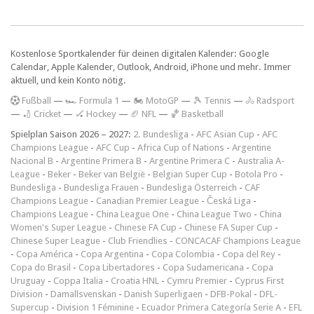
Kostenlose Sportkalender für deinen digitalen Kalender: Google
Calendar, Apple Kalender, Outlook, Android, iPhone und mehr. Immer
aktuell, und kein Konto nötig.
F
ußball
—
🏎️ Formula 1
—
🏍 MotoGP
—
🎾 Tennis
—
🚴 Radsport
—
🏏 Cricket
—
🏑 Hockey
—
🏈 NFL
—
🏀 Basketball
Spielplan Saison 2026 – 2027:
2. Bundesliga
-
AFC Asian Cup
-
AFC
Champions League
-
AFC Cup
-
Africa Cup of Nations
-
Argentine
Nacional B
-
Argentine Primera B
-
Argentine Primera C
-
Australia A-
League
-
Beker
-
Beker van België
-
Belgian Super Cup
-
Botola Pro
-
Bundesliga
-
Bundesliga Frauen
-
Bundesliga Österreich
-
CAF
Champions League
-
Canadian Premier League
-
Česká Liga
-
Champions League
-
China League One
-
China League Two
-
China
Women's Super League
-
Chinese FA Cup
-
Chinese FA Super Cup
-
Chinese Super League
-
Club Friendlies
-
CONCACAF Champions League
-
Copa América
-
Copa Argentina
-
Copa Colombia
-
Copa del Rey
-
Copa do Brasil
-
Copa Libertadores
-
Copa Sudamericana
-
Copa
Uruguay
-
Coppa Italia
-
Croatia HNL
-
Cymru Premier
-
Cyprus First
Division
-
Damallsvenskan
-
Danish Superligaen
-
DFB-Pokal
-
DFL-
Supercup
-
Division 1 Féminine
-
Ecuador Primera Categoría Serie A
-
EFL