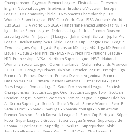
Championship
-
Egyptian Premier League
-
Ekstraklasa
-
Eliteserien
-
English National League
-
Eredivisie
-
Eredivisie Vrouwen
-
Europa
League
-
FA Community Shield
-
FA Women's Championship
-
FA
Women's Super League
-
FIFA Club World Cup
-
FIFA Women's World
Cup 2023
-
FIFA World Cup 2026
-
Hungarian Nemzeti Bajnokság NB 1
-
I
liga
-
Indian Super League
-
Indonesia Liga 1
-
Irish Premier Division
-
Israel Ligat Ha`Al
-
Japan - J1 League
-
Johan Cruijff Schaal
-
Jupiler Pro
League
-
Keuken Kampioen Divisie
-
League Cup
-
League One
-
League
Two
-
Leagues Cup
-
Liga de Expansión MX
-
Liga MX
-
Liga MX Femenil
-
Ligue 1
-
Ligue 2
-
Meistriliiga
-
MLS
-
MLS Next Pro
-
Nations League
-
NIFL Premiership
-
NISA
-
Northern Super League
-
NWSL National
Women's Soccer League
-
Oefen-interlands
-
Oefen-interlands Vrouwen
-
ÖFB-Cup
-
Paraguay Primera División
-
Premier League
-
Premjer-Liga
-
Primera A
-
Primera Division
-
Primera Division Argentina
-
Primera
División de Chile
-
Primera División Femenina
-
Puchar Polski
-
Qatar
Stars League
-
Romania Liga I
-
Saudi Professional League
-
Scottish
Championship
-
Scottish League One
-
Scottish League Two
-
Scottish
Premier League
-
Scottish Women's Premier League
-
Segunda División
A
-
Serbia SuperLiga
-
Serie A
-
Serie A Brazil
-
Serie A Women
-
Serie B
-
Serie B Brazil
-
Slovak Super Liga
-
Slovenia PrvaLiga
-
South African
Premier Division
-
South Korea - K League 1
-
Super Cup Portugal
-
Süper
Kupa
-
Super League 2 Greece
-
Super League Greece
-
Supercopa de
Espana
-
Superleague
-
Superlig
-
Superliga
-
Superpuchar Polski
-
Swedish Allsvenskan
-
Swiss Cup
-
Thai FA Cup
-
Thai League 1
-