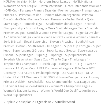
NIFL Premiership
-
NISA
-
Northern Super League
-
NWSL National
Women's Soccer League
-
Oefen-interlands
-
Oefen-interlands Vrouwen
-
ÖFB-Cup
-
Paraguay Primera División
-
Premier League
-
Premjer-Liga
-
Primera A
-
Primera Division
-
Primera Division Argentina
-
Primera
División de Chile
-
Primera División Femenina
-
Puchar Polski
-
Qatar
Stars League
-
Romania Liga I
-
Saudi Professional League
-
Scottish
Championship
-
Scottish League One
-
Scottish League Two
-
Scottish
Premier League
-
Scottish Women's Premier League
-
Segunda División
A
-
Serbia SuperLiga
-
Serie A
-
Serie A Brazil
-
Serie A Women
-
Serie B
-
Serie B Brazil
-
Slovak Super Liga
-
Slovenia PrvaLiga
-
South African
Premier Division
-
South Korea - K League 1
-
Super Cup Portugal
-
Süper
Kupa
-
Super League 2 Greece
-
Super League Greece
-
Supercopa de
Espana
-
Superleague
-
Superlig
-
Superliga
-
Superpuchar Polski
-
Swedish Allsvenskan
-
Swiss Cup
-
Thai FA Cup
-
Thai League 1
-
Trophée des Champions
-
Turkish Cup
-
Türkiye TFF 1. Lig
-
Tweede
divisie
-
U.S. Open Cup
-
UEFA Conference League
-
UEFA Euro 2024
Germany
-
UEFA Euro U19 Championship
-
UEFA Super Cup
-
UEFA
Under 21
-
UEFA Women's EURO 2025
-
Ukraine Premjer Liha
-
Uruguay
Primera División
-
Úrvalsdeild
-
USL Championship
-
USL League One
-
USL Super League
-
Veikkausliiga
-
Women's Champions League
-
Women's Nations League
-
Women's World Cup Qualification Europe
-
World Cup Qualifiers
✓ Spiele ✓ Spielplan ✓ Ergebnisse ✓ Aktueller Stand