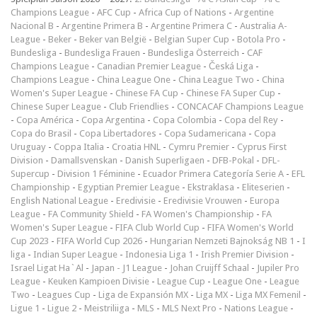
Champions League
-
AFC Cup
-
Africa Cup of Nations
-
Argentine
Nacional B
-
Argentine Primera B
-
Argentine Primera C
-
Australia A-
League
-
Beker
-
Beker van België
-
Belgian Super Cup
-
Botola Pro
-
Bundesliga
-
Bundesliga Frauen
-
Bundesliga Österreich
-
CAF
Champions League
-
Canadian Premier League
-
Česká Liga
-
Champions League
-
China League One
-
China League Two
-
China
Women's Super League
-
Chinese FA Cup
-
Chinese FA Super Cup
-
Chinese Super League
-
Club Friendlies
-
CONCACAF Champions League
-
Copa América
-
Copa Argentina
-
Copa Colombia
-
Copa del Rey
-
Copa do Brasil
-
Copa Libertadores
-
Copa Sudamericana
-
Copa
Uruguay
-
Coppa Italia
-
Croatia HNL
-
Cymru Premier
-
Cyprus First
Division
-
Damallsvenskan
-
Danish Superligaen
-
DFB-Pokal
-
DFL-
Supercup
-
Division 1 Féminine
-
Ecuador Primera Categoría Serie A
-
EFL
Championship
-
Egyptian Premier League
-
Ekstraklasa
-
Eliteserien
-
English National League
-
Eredivisie
-
Eredivisie Vrouwen
-
Europa
League
-
FA Community Shield
-
FA Women's Championship
-
FA
Women's Super League
-
FIFA Club World Cup
-
FIFA Women's World
Cup 2023
-
FIFA World Cup 2026
-
Hungarian Nemzeti Bajnokság NB 1
-
I
liga
-
Indian Super League
-
Indonesia Liga 1
-
Irish Premier Division
-
Israel Ligat Ha`Al
-
Japan - J1 League
-
Johan Cruijff Schaal
-
Jupiler Pro
League
-
Keuken Kampioen Divisie
-
League Cup
-
League One
-
League
Two
-
Leagues Cup
-
Liga de Expansión MX
-
Liga MX
-
Liga MX Femenil
-
Ligue 1
-
Ligue 2
-
Meistriliiga
-
MLS
-
MLS Next Pro
-
Nations League
-