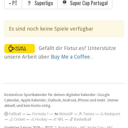
PT
Superliga
Super Cup Portugal
Es sind noch keine Spiele verfügbar
Gefällt dir Fixtur.es? Unterstütze
unsere Arbeit über
Buy Me a Coffee
.
Kostenlose Sportkalender für deinen digitalen Kalender: Google
Calendar, Apple Kalender, Outlook, Android, iPhone und mehr. Immer
aktuell, und kein Konto nötig.
F
ußball
—
🏎️ Formula 1
—
🏍 MotoGP
—
🎾 Tennis
—
🚴 Radsport
—
🏏 Cricket
—
🏑 Hockey
—
🏈 NFL
—
🏀 Basketball
Spielplan Saison 2026 – 2027:
2. Bundesliga
-
AFC Asian Cup
-
AFC