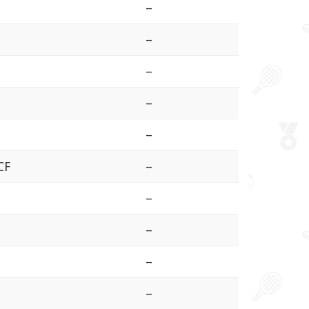
–
–
–
–
–
CF
–
–
–
–
–