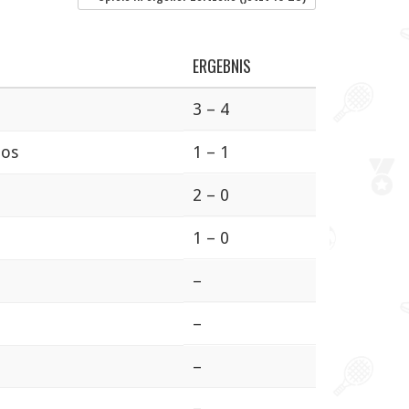
ERGEBNIS
3 – 4
nos
1 – 1
2 – 0
1 – 0
–
–
–
–