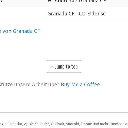
0
FC Andorra - Granada CF
Granada CF - CD Eldense
e von Granada CF
Jump to top
rstütze unsere Arbeit über
Buy Me a Coffee
.
ogle Calendar, Apple Kalender, Outlook, Android, iPhone und mehr. Immer aktue