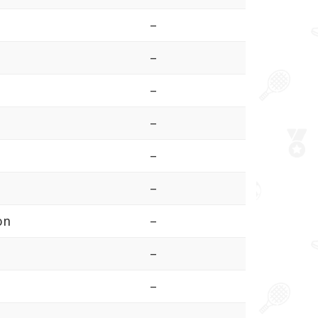
–
–
–
–
–
–
on
–
–
–