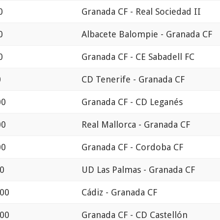
0
Granada CF - Real Sociedad II
0
Albacete Balompie - Granada CF
0
Granada CF - CE Sabadell FC
0
CD Tenerife - Granada CF
00
Granada CF - CD Leganés
00
Real Mallorca - Granada CF
00
Granada CF - Cordoba CF
00
UD Las Palmas - Granada CF
:00
Cádiz - Granada CF
:00
Granada CF - CD Castellón