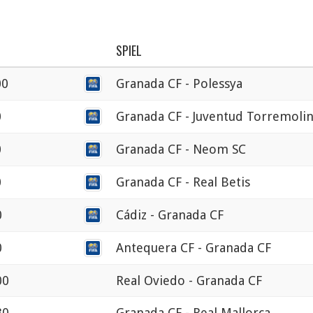
SPIEL
00
Granada CF - Polessya
0
Granada CF - Juventud Torremoli
0
Granada CF - Neom SC
0
Granada CF - Real Betis
0
Cádiz - Granada CF
0
Antequera CF - Granada CF
00
Real Oviedo - Granada CF
30
Granada CF - Real Mallorca