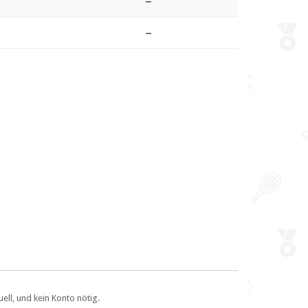
–
–
ll, und kein Konto nötig.