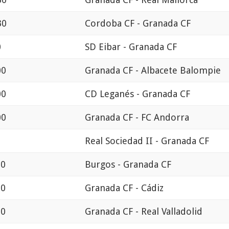
30
Cordoba CF - Granada CF
0
SD Eibar - Granada CF
00
Granada CF - Albacete Balompie
00
CD Leganés - Granada CF
00
Granada CF - FC Andorra
0
Real Sociedad II - Granada CF
00
Burgos - Granada CF
00
Granada CF - Cádiz
00
Granada CF - Real Valladolid