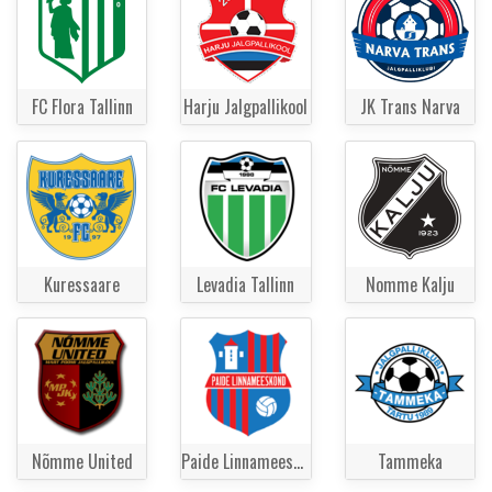
FC Flora Tallinn
Harju Jalgpallikool
JK Trans Narva
Kuressaare
Levadia Tallinn
Nomme Kalju
Nõmme United
Paide Linnameeskond
Tammeka