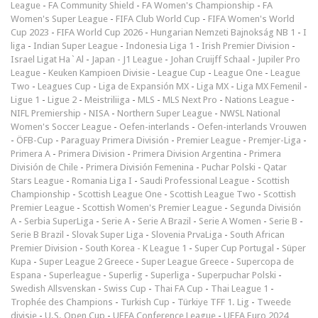
League
-
FA Community Shield
-
FA Women's Championship
-
FA
Women's Super League
-
FIFA Club World Cup
-
FIFA Women's World
Cup 2023
-
FIFA World Cup 2026
-
Hungarian Nemzeti Bajnokság NB 1
-
I
liga
-
Indian Super League
-
Indonesia Liga 1
-
Irish Premier Division
-
Israel Ligat Ha`Al
-
Japan - J1 League
-
Johan Cruijff Schaal
-
Jupiler Pro
League
-
Keuken Kampioen Divisie
-
League Cup
-
League One
-
League
Two
-
Leagues Cup
-
Liga de Expansión MX
-
Liga MX
-
Liga MX Femenil
-
Ligue 1
-
Ligue 2
-
Meistriliiga
-
MLS
-
MLS Next Pro
-
Nations League
-
NIFL Premiership
-
NISA
-
Northern Super League
-
NWSL National
Women's Soccer League
-
Oefen-interlands
-
Oefen-interlands Vrouwen
-
ÖFB-Cup
-
Paraguay Primera División
-
Premier League
-
Premjer-Liga
-
Primera A
-
Primera Division
-
Primera Division Argentina
-
Primera
División de Chile
-
Primera División Femenina
-
Puchar Polski
-
Qatar
Stars League
-
Romania Liga I
-
Saudi Professional League
-
Scottish
Championship
-
Scottish League One
-
Scottish League Two
-
Scottish
Premier League
-
Scottish Women's Premier League
-
Segunda División
A
-
Serbia SuperLiga
-
Serie A
-
Serie A Brazil
-
Serie A Women
-
Serie B
-
Serie B Brazil
-
Slovak Super Liga
-
Slovenia PrvaLiga
-
South African
Premier Division
-
South Korea - K League 1
-
Super Cup Portugal
-
Süper
Kupa
-
Super League 2 Greece
-
Super League Greece
-
Supercopa de
Espana
-
Superleague
-
Superlig
-
Superliga
-
Superpuchar Polski
-
Swedish Allsvenskan
-
Swiss Cup
-
Thai FA Cup
-
Thai League 1
-
Trophée des Champions
-
Turkish Cup
-
Türkiye TFF 1. Lig
-
Tweede
divisie
-
U.S. Open Cup
-
UEFA Conference League
-
UEFA Euro 2024