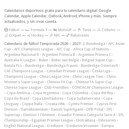
Calendarios deportivos gratis para tu calendario digital: Google
Calendar, Apple Calendar, Outlook, Android, iPhone y más. Siempre
actualizados, y sin crear cuenta.
F
útbol
—
🏎️ Formula 1
—
🏍 MotoGP
—
🎾 Tenis
—
🚴 Ciclismo
—
🏏 Críquet
—
🏑 Hockey
—
🏈 NFL
—
🏀 Baloncesto
Calendario de fútbol Temporada 2026 – 2027:
2. Bundesliga
-
AFC Asian
Cup
-
AFC Champions League
-
AFC Cup
-
Africa Cup of Nations
-
Argentine Nacional B
-
Argentine Primera B
-
Argentine Primera C
-
Australia A-League
-
Beker
-
Beker van België
-
Belgian Super Cup
-
Botola Pro
-
Bundesliga
-
Bundesliga Frauen
-
Bundesliga Österreich
-
CAF Champions League
-
Canadian Premier League
-
Česká Liga
-
Champions League
-
China League One
-
China League Two
-
China
Women's Super League
-
Chinese FA Cup
-
Chinese FA Super Cup
-
Chinese Super League
-
Club Friendlies
-
CONCACAF Champions League
-
Copa América
-
Copa Argentina
-
Copa Colombia
-
Copa del Rey
-
Copa do Brasil
-
Copa Libertadores
-
Copa Sudamericana
-
Copa
Uruguay
-
Coppa Italia
-
Croatia HNL
-
Cymru Premier
-
Cyprus First
Division
-
Damallsvenskan
-
Danish Superligaen
-
DFB-Pokal
-
DFL-
Supercup
-
Division 1 Féminine
-
Ecuador Primera Categoría Serie A
-
EFL
Championship
-
Egyptian Premier League
-
Ekstraklasa
-
Eliteserien
-
English National League
-
Eredivisie
-
Eredivisie Vrouwen
-
Europa