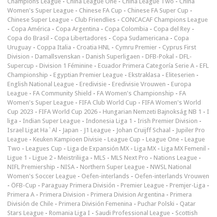
Champions League
-
China League One
-
China League Two
-
China
Women's Super League
-
Chinese FA Cup
-
Chinese FA Super Cup
-
Chinese Super League
-
Club Friendlies
-
CONCACAF Champions League
-
Copa América
-
Copa Argentina
-
Copa Colombia
-
Copa del Rey
-
Copa do Brasil
-
Copa Libertadores
-
Copa Sudamericana
-
Copa
Uruguay
-
Coppa Italia
-
Croatia HNL
-
Cymru Premier
-
Cyprus First
Division
-
Damallsvenskan
-
Danish Superligaen
-
DFB-Pokal
-
DFL-
Supercup
-
Division 1 Féminine
-
Ecuador Primera Categoría Serie A
-
EFL
Championship
-
Egyptian Premier League
-
Ekstraklasa
-
Eliteserien
-
English National League
-
Eredivisie
-
Eredivisie Vrouwen
-
Europa
League
-
FA Community Shield
-
FA Women's Championship
-
FA
Women's Super League
-
FIFA Club World Cup
-
FIFA Women's World
Cup 2023
-
FIFA World Cup 2026
-
Hungarian Nemzeti Bajnokság NB 1
-
I
liga
-
Indian Super League
-
Indonesia Liga 1
-
Irish Premier Division
-
Israel Ligat Ha`Al
-
Japan - J1 League
-
Johan Cruijff Schaal
-
Jupiler Pro
League
-
Keuken Kampioen Divisie
-
League Cup
-
League One
-
League
Two
-
Leagues Cup
-
Liga de Expansión MX
-
Liga MX
-
Liga MX Femenil
-
Ligue 1
-
Ligue 2
-
Meistriliiga
-
MLS
-
MLS Next Pro
-
Nations League
-
NIFL Premiership
-
NISA
-
Northern Super League
-
NWSL National
Women's Soccer League
-
Oefen-interlands
-
Oefen-interlands Vrouwen
-
ÖFB-Cup
-
Paraguay Primera División
-
Premier League
-
Premjer-Liga
-
Primera A
-
Primera Division
-
Primera Division Argentina
-
Primera
División de Chile
-
Primera División Femenina
-
Puchar Polski
-
Qatar
Stars League
-
Romania Liga I
-
Saudi Professional League
-
Scottish