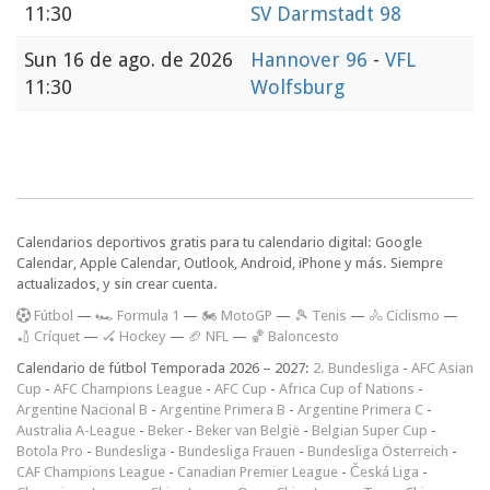
11:30
SV Darmstadt 98
Sun
16 de ago. de 2026
Hannover 96
-
VFL
11:30
Wolfsburg
Calendarios deportivos gratis para tu calendario digital: Google
Calendar, Apple Calendar, Outlook, Android, iPhone y más. Siempre
actualizados, y sin crear cuenta.
F
útbol
—
🏎️ Formula 1
—
🏍 MotoGP
—
🎾 Tenis
—
🚴 Ciclismo
—
🏏 Críquet
—
🏑 Hockey
—
🏈 NFL
—
🏀 Baloncesto
Calendario de fútbol Temporada 2026 – 2027:
2. Bundesliga
-
AFC Asian
Cup
-
AFC Champions League
-
AFC Cup
-
Africa Cup of Nations
-
Argentine Nacional B
-
Argentine Primera B
-
Argentine Primera C
-
Australia A-League
-
Beker
-
Beker van België
-
Belgian Super Cup
-
Botola Pro
-
Bundesliga
-
Bundesliga Frauen
-
Bundesliga Österreich
-
CAF Champions League
-
Canadian Premier League
-
Česká Liga
-