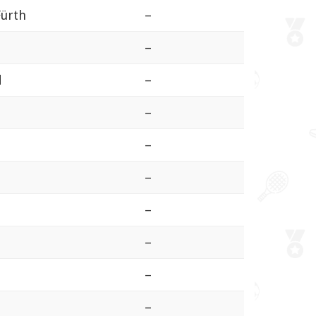
Fürth
–
–
d
–
m
–
–
–
–
–
–
–