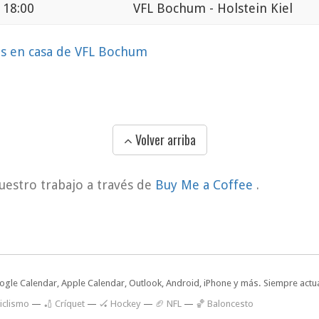
 18:00
VFL Bochum - Holstein Kiel
os en casa de VFL Bochum
Volver arriba
uestro trabajo a través de
Buy Me a Coffee
.
oogle Calendar, Apple Calendar, Outlook, Android, iPhone y más. Siempre actua
iclismo
—
🏏 Críquet
—
🏑 Hockey
—
🏈 NFL
—
🏀 Baloncesto