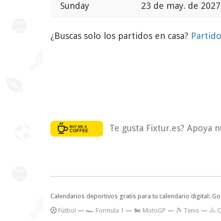
Sunday
23 de may. de 2027
¿Buscas solo los partidos en casa?
Partid
Te gusta Fixtur.es? Apoya n
Calendarios deportivos gratis para tu calendario digital: G
F
útbol
—
🏎️ Formula 1
—
🏍 MotoGP
—
🎾 Tenis
—
🚴 C