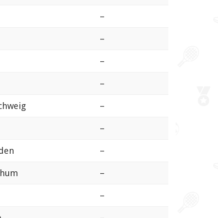
–
–
–
–
chweig
–
–
den
–
ochum
–
–
m
–