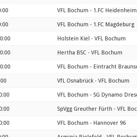
0:00
VFL Bochum - 1.FC Heidenheim
0:00
VFL Bochum - 1.FC Magdeburg
0:00
Holstein Kiel - VFL Bochum
0:00
Hertha BSC - VFL Bochum
0:00
VFL Bochum - Eintracht Brauns
:00
VfL Osnabrück - VFL Bochum
0:00
VFL Bochum - SG Dynamo Dres
0:00
SpVgg Greuther Fürth - VFL B
0:00
VFL Bochum - Hannover 96
0:00
Arminia Bielefeld - VFL Bochu