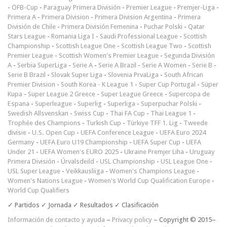
-
ÖFB-Cup
-
Paraguay Primera División
-
Premier League
-
Premjer-Liga
-
Primera A
-
Primera Division
-
Primera Division Argentina
-
Primera
División de Chile
-
Primera División Femenina
-
Puchar Polski
-
Qatar
Stars League
-
Romania Liga I
-
Saudi Professional League
-
Scottish
Championship
-
Scottish League One
-
Scottish League Two
-
Scottish
Premier League
-
Scottish Women's Premier League
-
Segunda División
A
-
Serbia SuperLiga
-
Serie A
-
Serie A Brazil
-
Serie A Women
-
Serie B
-
Serie B Brazil
-
Slovak Super Liga
-
Slovenia PrvaLiga
-
South African
Premier Division
-
South Korea - K League 1
-
Super Cup Portugal
-
Süper
Kupa
-
Super League 2 Greece
-
Super League Greece
-
Supercopa de
Espana
-
Superleague
-
Superlig
-
Superliga
-
Superpuchar Polski
-
Swedish Allsvenskan
-
Swiss Cup
-
Thai FA Cup
-
Thai League 1
-
Trophée des Champions
-
Turkish Cup
-
Türkiye TFF 1. Lig
-
Tweede
divisie
-
U.S. Open Cup
-
UEFA Conference League
-
UEFA Euro 2024
Germany
-
UEFA Euro U19 Championship
-
UEFA Super Cup
-
UEFA
Under 21
-
UEFA Women's EURO 2025
-
Ukraine Premjer Liha
-
Uruguay
Primera División
-
Úrvalsdeild
-
USL Championship
-
USL League One
-
USL Super League
-
Veikkausliiga
-
Women's Champions League
-
Women's Nations League
-
Women's World Cup Qualification Europe
-
World Cup Qualifiers
✓ Partidos ✓ Jornada ✓ Resultados ✓ Clasificación
Información de contacto y ayuda
–
Privacy policy
– Copyright © 2015–