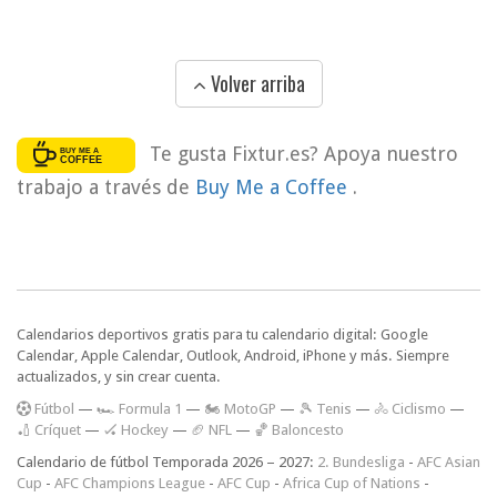
Volver arriba
Te gusta Fixtur.es? Apoya nuestro
trabajo a través de
Buy Me a Coffee
.
Calendarios deportivos gratis para tu calendario digital: Google
Calendar, Apple Calendar, Outlook, Android, iPhone y más. Siempre
actualizados, y sin crear cuenta.
F
útbol
—
🏎️ Formula 1
—
🏍 MotoGP
—
🎾 Tenis
—
🚴 Ciclismo
—
🏏 Críquet
—
🏑 Hockey
—
🏈 NFL
—
🏀 Baloncesto
Calendario de fútbol Temporada 2026 – 2027:
2. Bundesliga
-
AFC Asian
Cup
-
AFC Champions League
-
AFC Cup
-
Africa Cup of Nations
-