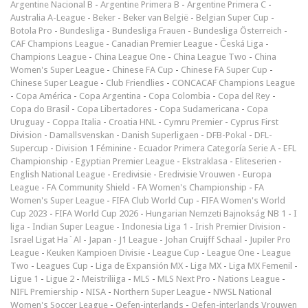
Argentine Nacional B
-
Argentine Primera B
-
Argentine Primera C
-
Australia A-League
-
Beker
-
Beker van België
-
Belgian Super Cup
-
Botola Pro
-
Bundesliga
-
Bundesliga Frauen
-
Bundesliga Österreich
-
CAF Champions League
-
Canadian Premier League
-
Česká Liga
-
Champions League
-
China League One
-
China League Two
-
China
Women's Super League
-
Chinese FA Cup
-
Chinese FA Super Cup
-
Chinese Super League
-
Club Friendlies
-
CONCACAF Champions League
-
Copa América
-
Copa Argentina
-
Copa Colombia
-
Copa del Rey
-
Copa do Brasil
-
Copa Libertadores
-
Copa Sudamericana
-
Copa
Uruguay
-
Coppa Italia
-
Croatia HNL
-
Cymru Premier
-
Cyprus First
Division
-
Damallsvenskan
-
Danish Superligaen
-
DFB-Pokal
-
DFL-
Supercup
-
Division 1 Féminine
-
Ecuador Primera Categoría Serie A
-
EFL
Championship
-
Egyptian Premier League
-
Ekstraklasa
-
Eliteserien
-
English National League
-
Eredivisie
-
Eredivisie Vrouwen
-
Europa
League
-
FA Community Shield
-
FA Women's Championship
-
FA
Women's Super League
-
FIFA Club World Cup
-
FIFA Women's World
Cup 2023
-
FIFA World Cup 2026
-
Hungarian Nemzeti Bajnokság NB 1
-
I
liga
-
Indian Super League
-
Indonesia Liga 1
-
Irish Premier Division
-
Israel Ligat Ha`Al
-
Japan - J1 League
-
Johan Cruijff Schaal
-
Jupiler Pro
League
-
Keuken Kampioen Divisie
-
League Cup
-
League One
-
League
Two
-
Leagues Cup
-
Liga de Expansión MX
-
Liga MX
-
Liga MX Femenil
-
Ligue 1
-
Ligue 2
-
Meistriliiga
-
MLS
-
MLS Next Pro
-
Nations League
-
NIFL Premiership
-
NISA
-
Northern Super League
-
NWSL National
Women's Soccer League
-
Oefen-interlands
-
Oefen-interlands Vrouwen