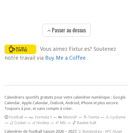
Passer au dessus
Vous aimez Fixtur.es? Soutenez
notre travail via
Buy Me a Coffee
.
Calendriers sportifs gratuits pour votre calendrier numérique : Google
Calendar, Apple Calendar, Outlook, Android, iPhone et plus encore.
Toujours à jour, et sans compte à créer.
F
ootball
—
🏎️ Formula 1
—
🏍 MotoGP
—
🎾 Tennis
—
🚴 Cyclisme
—
🏏 Cricket
—
🏑 Hockey
—
🏈 NFL
—
🏀 Basket-ball
Calendrier de football Saison 2026 – 2027:
2. Bundesliga
-
AFC Asian