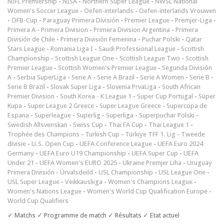
NIFL Premiership
-
NISA
-
Northern Super League
-
NWSL National
Women's Soccer League
-
Oefen-interlands
-
Oefen-interlands Vrouwen
-
ÖFB-Cup
-
Paraguay Primera División
-
Premier League
-
Premjer-Liga
-
Primera A
-
Primera Division
-
Primera Division Argentina
-
Primera
División de Chile
-
Primera División Femenina
-
Puchar Polski
-
Qatar
Stars League
-
Romania Liga I
-
Saudi Professional League
-
Scottish
Championship
-
Scottish League One
-
Scottish League Two
-
Scottish
Premier League
-
Scottish Women's Premier League
-
Segunda División
A
-
Serbia SuperLiga
-
Serie A
-
Serie A Brazil
-
Serie A Women
-
Serie B
-
Serie B Brazil
-
Slovak Super Liga
-
Slovenia PrvaLiga
-
South African
Premier Division
-
South Korea - K League 1
-
Super Cup Portugal
-
Süper
Kupa
-
Super League 2 Greece
-
Super League Greece
-
Supercopa de
Espana
-
Superleague
-
Superlig
-
Superliga
-
Superpuchar Polski
-
Swedish Allsvenskan
-
Swiss Cup
-
Thai FA Cup
-
Thai League 1
-
Trophée des Champions
-
Turkish Cup
-
Türkiye TFF 1. Lig
-
Tweede
divisie
-
U.S. Open Cup
-
UEFA Conference League
-
UEFA Euro 2024
Germany
-
UEFA Euro U19 Championship
-
UEFA Super Cup
-
UEFA
Under 21
-
UEFA Women's EURO 2025
-
Ukraine Premjer Liha
-
Uruguay
Primera División
-
Úrvalsdeild
-
USL Championship
-
USL League One
-
USL Super League
-
Veikkausliiga
-
Women's Champions League
-
Women's Nations League
-
Women's World Cup Qualification Europe
-
World Cup Qualifiers
✓ Matchs ✓ Programme de match ✓ Résultats ✓ Etat actuel