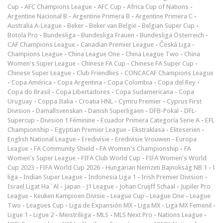
Cup
-
AFC Champions League
-
AFC Cup
-
Africa Cup of Nations
-
Argentine Nacional B
-
Argentine Primera B
-
Argentine Primera C
-
Australia A-League
-
Beker
-
Beker van België
-
Belgian Super Cup
-
Botola Pro
-
Bundesliga
-
Bundesliga Frauen
-
Bundesliga Österreich
-
CAF Champions League
-
Canadian Premier League
-
Česká Liga
-
Champions League
-
China League One
-
China League Two
-
China
Women's Super League
-
Chinese FA Cup
-
Chinese FA Super Cup
-
Chinese Super League
-
Club Friendlies
-
CONCACAF Champions League
-
Copa América
-
Copa Argentina
-
Copa Colombia
-
Copa del Rey
-
Copa do Brasil
-
Copa Libertadores
-
Copa Sudamericana
-
Copa
Uruguay
-
Coppa Italia
-
Croatia HNL
-
Cymru Premier
-
Cyprus First
Division
-
Damallsvenskan
-
Danish Superligaen
-
DFB-Pokal
-
DFL-
Supercup
-
Division 1 Féminine
-
Ecuador Primera Categoría Serie A
-
EFL
Championship
-
Egyptian Premier League
-
Ekstraklasa
-
Eliteserien
-
English National League
-
Eredivisie
-
Eredivisie Vrouwen
-
Europa
League
-
FA Community Shield
-
FA Women's Championship
-
FA
Women's Super League
-
FIFA Club World Cup
-
FIFA Women's World
Cup 2023
-
FIFA World Cup 2026
-
Hungarian Nemzeti Bajnokság NB 1
-
I
liga
-
Indian Super League
-
Indonesia Liga 1
-
Irish Premier Division
-
Israel Ligat Ha`Al
-
Japan - J1 League
-
Johan Cruijff Schaal
-
Jupiler Pro
League
-
Keuken Kampioen Divisie
-
League Cup
-
League One
-
League
Two
-
Leagues Cup
-
Liga de Expansión MX
-
Liga MX
-
Liga MX Femenil
-
Ligue 1
-
Ligue 2
-
Meistriliiga
-
MLS
-
MLS Next Pro
-
Nations League
-