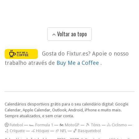
Voltar ao topo
Gosta do Fixtur.es? Apoie o nosso
trabalho através de
Buy Me a Coffee
.
Calendários desportivos grátis para o seu calendário digital: Google
Calendar, Apple Calendar, Outlook, Android, iPhone e muito mais.
Sempre atualizados, e sem criar conta.
F
utebol
—
🏎️ Formula 1
—
🏍 MotoGP
—
🎾 Ténis
—
🚴 Ciclismo
—
🏏 Críquete
—
🏑 Hóquei
—
🏈 NFL
—
🏀 Basquetebol