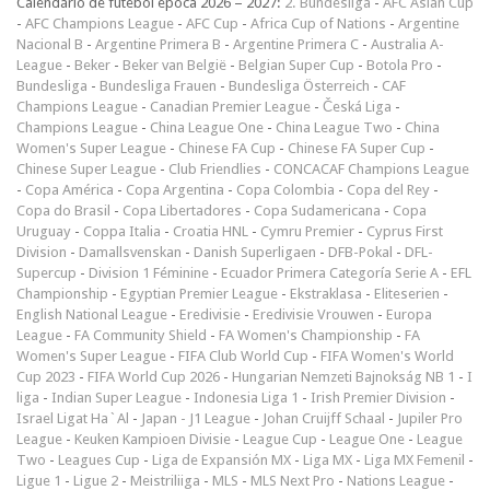
Calendário de futebol época 2026 – 2027:
2. Bundesliga
-
AFC Asian Cup
-
AFC Champions League
-
AFC Cup
-
Africa Cup of Nations
-
Argentine
Nacional B
-
Argentine Primera B
-
Argentine Primera C
-
Australia A-
League
-
Beker
-
Beker van België
-
Belgian Super Cup
-
Botola Pro
-
Bundesliga
-
Bundesliga Frauen
-
Bundesliga Österreich
-
CAF
Champions League
-
Canadian Premier League
-
Česká Liga
-
Champions League
-
China League One
-
China League Two
-
China
Women's Super League
-
Chinese FA Cup
-
Chinese FA Super Cup
-
Chinese Super League
-
Club Friendlies
-
CONCACAF Champions League
-
Copa América
-
Copa Argentina
-
Copa Colombia
-
Copa del Rey
-
Copa do Brasil
-
Copa Libertadores
-
Copa Sudamericana
-
Copa
Uruguay
-
Coppa Italia
-
Croatia HNL
-
Cymru Premier
-
Cyprus First
Division
-
Damallsvenskan
-
Danish Superligaen
-
DFB-Pokal
-
DFL-
Supercup
-
Division 1 Féminine
-
Ecuador Primera Categoría Serie A
-
EFL
Championship
-
Egyptian Premier League
-
Ekstraklasa
-
Eliteserien
-
English National League
-
Eredivisie
-
Eredivisie Vrouwen
-
Europa
League
-
FA Community Shield
-
FA Women's Championship
-
FA
Women's Super League
-
FIFA Club World Cup
-
FIFA Women's World
Cup 2023
-
FIFA World Cup 2026
-
Hungarian Nemzeti Bajnokság NB 1
-
I
liga
-
Indian Super League
-
Indonesia Liga 1
-
Irish Premier Division
-
Israel Ligat Ha`Al
-
Japan - J1 League
-
Johan Cruijff Schaal
-
Jupiler Pro
League
-
Keuken Kampioen Divisie
-
League Cup
-
League One
-
League
Two
-
Leagues Cup
-
Liga de Expansión MX
-
Liga MX
-
Liga MX Femenil
-
Ligue 1
-
Ligue 2
-
Meistriliiga
-
MLS
-
MLS Next Pro
-
Nations League
-