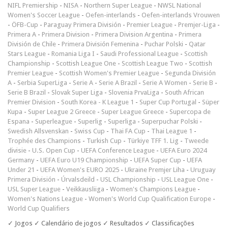
NIFL Premiership
-
NISA
-
Northern Super League
-
NWSL National
Women's Soccer League
-
Oefen-interlands
-
Oefen-interlands Vrouwen
-
ÖFB-Cup
-
Paraguay Primera División
-
Premier League
-
Premjer-Liga
-
Primera A
-
Primera Division
-
Primera Division Argentina
-
Primera
División de Chile
-
Primera División Femenina
-
Puchar Polski
-
Qatar
Stars League
-
Romania Liga I
-
Saudi Professional League
-
Scottish
Championship
-
Scottish League One
-
Scottish League Two
-
Scottish
Premier League
-
Scottish Women's Premier League
-
Segunda División
A
-
Serbia SuperLiga
-
Serie A
-
Serie A Brazil
-
Serie A Women
-
Serie B
-
Serie B Brazil
-
Slovak Super Liga
-
Slovenia PrvaLiga
-
South African
Premier Division
-
South Korea - K League 1
-
Super Cup Portugal
-
Süper
Kupa
-
Super League 2 Greece
-
Super League Greece
-
Supercopa de
Espana
-
Superleague
-
Superlig
-
Superliga
-
Superpuchar Polski
-
Swedish Allsvenskan
-
Swiss Cup
-
Thai FA Cup
-
Thai League 1
-
Trophée des Champions
-
Turkish Cup
-
Türkiye TFF 1. Lig
-
Tweede
divisie
-
U.S. Open Cup
-
UEFA Conference League
-
UEFA Euro 2024
Germany
-
UEFA Euro U19 Championship
-
UEFA Super Cup
-
UEFA
Under 21
-
UEFA Women's EURO 2025
-
Ukraine Premjer Liha
-
Uruguay
Primera División
-
Úrvalsdeild
-
USL Championship
-
USL League One
-
USL Super League
-
Veikkausliiga
-
Women's Champions League
-
Women's Nations League
-
Women's World Cup Qualification Europe
-
World Cup Qualifiers
✓ Jogos ✓ Calendário de jogos ✓ Resultados ✓ Classificações