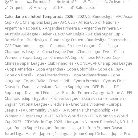
F
útbol
—
🏎️ Formula 1
—
🏍 MotoGP
—
🎾 Tenis
—
🚴 Ciclismo
—
🏏 Críquet
—
🏑 Hockey
—
🏈 NFL
—
🏀 Baloncesto
Calendario de fútbol Temporada 2026 – 2027:
2. Bundesliga
-
AFC Asian
Cup
-
AFC Champions League
-
AFC Cup
-
Africa Cup of Nations
-
Argentine Nacional B
-
Argentine Primera B
-
Argentine Primera C
-
Australia A-League
-
Beker
-
Beker van België
-
Belgian Super Cup
-
Botola Pro
-
Bundesliga
-
Bundesliga Frauen
-
Bundesliga Österreich
-
CAF Champions League
-
Canadian Premier League
-
Česká Liga
-
Champions League
-
China League One
-
China League Two
-
China
Women's Super League
-
Chinese FA Cup
-
Chinese FA Super Cup
-
Chinese Super League
-
Club Friendlies
-
CONCACAF Champions League
-
Copa América
-
Copa Argentina
-
Copa Colombia
-
Copa del Rey
-
Copa do Brasil
-
Copa Libertadores
-
Copa Sudamericana
-
Copa
Uruguay
-
Coppa Italia
-
Croatia HNL
-
Cymru Premier
-
Cyprus First
Division
-
Damallsvenskan
-
Danish Superligaen
-
DFB-Pokal
-
DFL-
Supercup
-
Division 1 Féminine
-
Ecuador Primera Categoría Serie A
-
EFL
Championship
-
Egyptian Premier League
-
Ekstraklasa
-
Eliteserien
-
English National League
-
Eredivisie
-
Eredivisie Vrouwen
-
Europa
League
-
FA Community Shield
-
FA Women's Championship
-
FA
Women's Super League
-
FIFA Club World Cup
-
FIFA Women's World
Cup 2023
-
FIFA World Cup 2026
-
Hungarian Nemzeti Bajnokság NB 1
-
I
liga
-
Indian Super League
-
Indonesia Liga 1
-
Irish Premier Division
-
Israel Ligat Ha`Al
-
Japan - J1 League
-
Johan Cruijff Schaal
-
Jupiler Pro