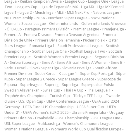
League
-
Keuken Kampioen Divisie
-
League Cup
-
League One
-
League
Two
-
Leagues Cup
-
Liga de Expansión MX
-
Liga MX
-
Liga MX Femenil
-
Ligue 1
-
Ligue 2
-
Meistriliiga
-
MLS
-
MLS Next Pro
-
Nations League
-
NIFL Premiership
-
NISA
-
Northern Super League
-
NWSL National
Women's Soccer League
-
Oefen-interlands
-
Oefen-interlands Vrouwen
-
ÖFB-Cup
-
Paraguay Primera División
-
Premier League
-
Premjer-Liga
-
Primera A
-
Primera Division
-
Primera Division Argentina
-
Primera
División de Chile
-
Primera División Femenina
-
Puchar Polski
-
Qatar
Stars League
-
Romania Liga I
-
Saudi Professional League
-
Scottish
Championship
-
Scottish League One
-
Scottish League Two
-
Scottish
Premier League
-
Scottish Women's Premier League
-
Segunda División
A
-
Serbia SuperLiga
-
Serie A
-
Serie A Brazil
-
Serie A Women
-
Serie B
-
Serie B Brazil
-
Slovak Super Liga
-
Slovenia PrvaLiga
-
South African
Premier Division
-
South Korea - K League 1
-
Super Cup Portugal
-
Süper
Kupa
-
Super League 2 Greece
-
Super League Greece
-
Supercopa de
Espana
-
Superleague
-
Superlig
-
Superliga
-
Superpuchar Polski
-
Swedish Allsvenskan
-
Swiss Cup
-
Thai FA Cup
-
Thai League 1
-
Trophée des Champions
-
Turkish Cup
-
Türkiye TFF 1. Lig
-
Tweede
divisie
-
U.S. Open Cup
-
UEFA Conference League
-
UEFA Euro 2024
Germany
-
UEFA Euro U19 Championship
-
UEFA Super Cup
-
UEFA
Under 21
-
UEFA Women's EURO 2025
-
Ukraine Premjer Liha
-
Uruguay
Primera División
-
Úrvalsdeild
-
USL Championship
-
USL League One
-
USL Super League
-
Veikkausliiga
-
Women's Champions League
-
Women's Nations League
-
Women's World Cup Qualification Europe
-