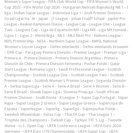
Women's Super League
-
FIFA Club World Cup
-
FIFA Women's World
Cup 2023
-
FIFA World Cup 2026
-
Hungarian Nemzeti Bajnokság NB 1
-
I
liga
-
Indian Super League
-
Indonesia Liga 1
-
Irish Premier Division
-
Israel Ligat Ha`Al
-
Japan - J1 League
-
Johan Cruijff Schaal
-
Jupiler Pro
League
-
Keuken Kampioen Divisie
-
League Cup
-
League One
-
League
Two
-
Leagues Cup
-
Liga de Expansión MX
-
Liga MX
-
Liga MX Femenil
-
Ligue 1
-
Ligue 2
-
Meistriliiga
-
MLS
-
MLS Next Pro
-
Nations League
-
NIFL Premiership
-
NISA
-
Northern Super League
-
NWSL National
Women's Soccer League
-
Oefen-interlands
-
Oefen-interlands Vrouwen
-
ÖFB-Cup
-
Paraguay Primera División
-
Premier League
-
Premjer-Liga
-
Primera A
-
Primera Division
-
Primera Division Argentina
-
Primera
División de Chile
-
Primera División Femenina
-
Puchar Polski
-
Qatar
Stars League
-
Romania Liga I
-
Saudi Professional League
-
Scottish
Championship
-
Scottish League One
-
Scottish League Two
-
Scottish
Premier League
-
Scottish Women's Premier League
-
Segunda División
A
-
Serbia SuperLiga
-
Serie A
-
Serie A Brazil
-
Serie A Women
-
Serie B
-
Serie B Brazil
-
Slovak Super Liga
-
Slovenia PrvaLiga
-
South African
Premier Division
-
South Korea - K League 1
-
Super Cup Portugal
-
Süper
Kupa
-
Super League 2 Greece
-
Super League Greece
-
Supercopa de
Espana
-
Superleague
-
Superlig
-
Superliga
-
Superpuchar Polski
-
Swedish Allsvenskan
-
Swiss Cup
-
Thai FA Cup
-
Thai League 1
-
Trophée des Champions
-
Turkish Cup
-
Türkiye TFF 1. Lig
-
Tweede
divisie
-
U.S. Open Cup
-
UEFA Conference League
-
UEFA Euro 2024
Germany
-
UEFA Euro U19 Championship
-
UEFA Super Cup
-
UEFA