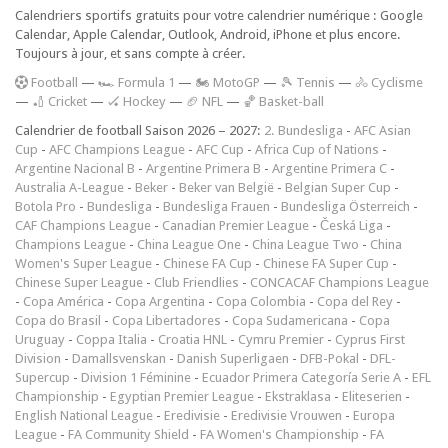
Calendriers sportifs gratuits pour votre calendrier numérique : Google
Calendar, Apple Calendar, Outlook, Android, iPhone et plus encore.
Toujours à jour, et sans compte à créer.
F
ootball
—
🏎️ Formula 1
—
🏍 MotoGP
—
🎾 Tennis
—
🚴 Cyclisme
—
🏏 Cricket
—
🏑 Hockey
—
🏈 NFL
—
🏀 Basket-ball
Calendrier de football Saison 2026 – 2027:
2. Bundesliga
-
AFC Asian
Cup
-
AFC Champions League
-
AFC Cup
-
Africa Cup of Nations
-
Argentine Nacional B
-
Argentine Primera B
-
Argentine Primera C
-
Australia A-League
-
Beker
-
Beker van België
-
Belgian Super Cup
-
Botola Pro
-
Bundesliga
-
Bundesliga Frauen
-
Bundesliga Österreich
-
CAF Champions League
-
Canadian Premier League
-
Česká Liga
-
Champions League
-
China League One
-
China League Two
-
China
Women's Super League
-
Chinese FA Cup
-
Chinese FA Super Cup
-
Chinese Super League
-
Club Friendlies
-
CONCACAF Champions League
-
Copa América
-
Copa Argentina
-
Copa Colombia
-
Copa del Rey
-
Copa do Brasil
-
Copa Libertadores
-
Copa Sudamericana
-
Copa
Uruguay
-
Coppa Italia
-
Croatia HNL
-
Cymru Premier
-
Cyprus First
Division
-
Damallsvenskan
-
Danish Superligaen
-
DFB-Pokal
-
DFL-
Supercup
-
Division 1 Féminine
-
Ecuador Primera Categoría Serie A
-
EFL
Championship
-
Egyptian Premier League
-
Ekstraklasa
-
Eliteserien
-
English National League
-
Eredivisie
-
Eredivisie Vrouwen
-
Europa
League
-
FA Community Shield
-
FA Women's Championship
-
FA