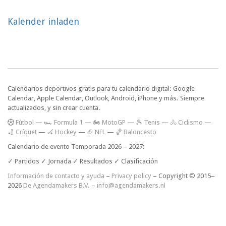
Kalender inladen
Calendarios deportivos gratis para tu calendario digital: Google
Calendar, Apple Calendar, Outlook, Android, iPhone y más. Siempre
actualizados, y sin crear cuenta.
F
útbol
—
🏎️ Formula 1
—
🏍 MotoGP
—
🎾 Tenis
—
🚴 Ciclismo
—
🏏 Críquet
—
🏑 Hockey
—
🏈 NFL
—
🏀 Baloncesto
Calendario de evento Temporada 2026 – 2027:
✓ Partidos ✓ Jornada ✓ Resultados ✓ Clasificación
Información de contacto y ayuda
–
Privacy policy
– Copyright © 2015–
2026
De Agendamakers B.V.
–
info@agendamakers.nl