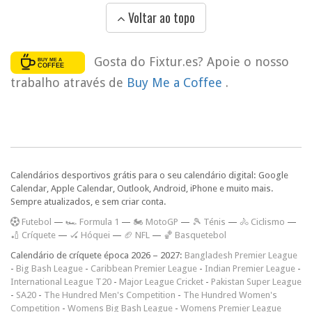
Voltar ao topo
Gosta do Fixtur.es? Apoie o nosso
trabalho através de
Buy Me a Coffee
.
Calendários desportivos grátis para o seu calendário digital: Google
Calendar, Apple Calendar, Outlook, Android, iPhone e muito mais.
Sempre atualizados, e sem criar conta.
F
utebol
—
🏎️ Formula 1
—
🏍 MotoGP
—
🎾 Ténis
—
🚴 Ciclismo
—
🏏 Críquete
—
🏑 Hóquei
—
🏈 NFL
—
🏀 Basquetebol
Calendário de críquete época 2026 – 2027:
Bangladesh Premier League
-
Big Bash League
-
Caribbean Premier League
-
Indian Premier League
-
International League T20
-
Major League Cricket
-
Pakistan Super League
-
SA20
-
The Hundred Men's Competition
-
The Hundred Women's
Competition
-
Womens Big Bash League
-
Womens Premier League