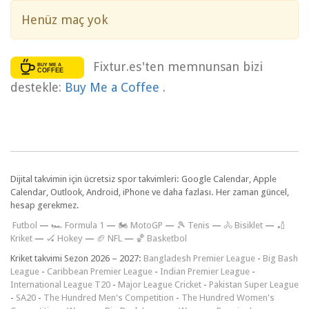
Henüz maç yok
Fixtur.es'ten memnunsan bizi
destekle:
Buy Me a Coffee
.
Dijital takvimin için ücretsiz spor takvimleri: Google Calendar, Apple
Calendar, Outlook, Android, iPhone ve daha fazlası. Her zaman güncel,
hesap gerekmez.
F
utbol
—
🏎️ Formula 1
—
🏍 MotoGP
—
🎾 Tenis
—
🚴 Bisiklet
—
🏏
Kriket
—
🏑 Hokey
—
🏈 NFL
—
🏀 Basketbol
Kriket takvimi Sezon 2026 – 2027:
Bangladesh Premier League
-
Big Bash
League
-
Caribbean Premier League
-
Indian Premier League
-
International League T20
-
Major League Cricket
-
Pakistan Super League
-
SA20
-
The Hundred Men's Competition
-
The Hundred Women's