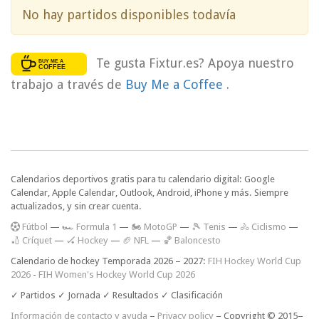
No hay partidos disponibles todavía
Te gusta Fixtur.es? Apoya nuestro
trabajo a través de
Buy Me a Coffee
.
Calendarios deportivos gratis para tu calendario digital: Google
Calendar, Apple Calendar, Outlook, Android, iPhone y más. Siempre
actualizados, y sin crear cuenta.
F
útbol
—
🏎️ Formula 1
—
🏍 MotoGP
—
🎾 Tenis
—
🚴 Ciclismo
—
🏏 Críquet
—
🏑 Hockey
—
🏈 NFL
—
🏀 Baloncesto
Calendario de hockey Temporada 2026 – 2027:
FIH Hockey World Cup
2026
-
FIH Women's Hockey World Cup 2026
✓ Partidos ✓ Jornada ✓ Resultados ✓ Clasificación
Información de contacto y ayuda
–
Privacy policy
– Copyright © 2015–