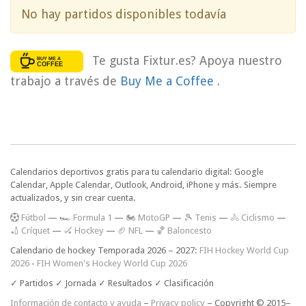
No hay partidos disponibles todavía
Te gusta Fixtur.es? Apoya nuestro
trabajo a través de
Buy Me a Coffee
.
Calendarios deportivos gratis para tu calendario digital: Google
Calendar, Apple Calendar, Outlook, Android, iPhone y más. Siempre
actualizados, y sin crear cuenta.
F
útbol
—
🏎️ Formula 1
—
🏍 MotoGP
—
🎾 Tenis
—
🚴 Ciclismo
—
🏏 Críquet
—
🏑 Hockey
—
🏈 NFL
—
🏀 Baloncesto
Calendario de hockey Temporada 2026 – 2027:
FIH Hockey World Cup
2026
-
FIH Women's Hockey World Cup 2026
✓ Partidos ✓ Jornada ✓ Resultados ✓ Clasificación
Información de contacto y ayuda
–
Privacy policy
– Copyright © 2015–