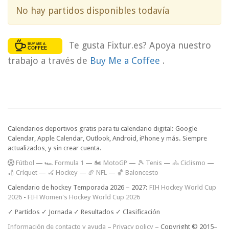
No hay partidos disponibles todavía
Te gusta Fixtur.es? Apoya nuestro
trabajo a través de
Buy Me a Coffee
.
Calendarios deportivos gratis para tu calendario digital: Google
Calendar, Apple Calendar, Outlook, Android, iPhone y más. Siempre
actualizados, y sin crear cuenta.
F
útbol
—
🏎️ Formula 1
—
🏍 MotoGP
—
🎾 Tenis
—
🚴 Ciclismo
—
🏏 Críquet
—
🏑 Hockey
—
🏈 NFL
—
🏀 Baloncesto
Calendario de hockey Temporada 2026 – 2027:
FIH Hockey World Cup
2026
-
FIH Women's Hockey World Cup 2026
✓ Partidos ✓ Jornada ✓ Resultados ✓ Clasificación
Información de contacto y ayuda
–
Privacy policy
– Copyright © 2015–