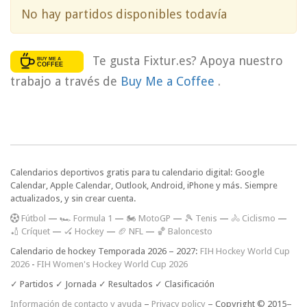
No hay partidos disponibles todavía
Te gusta Fixtur.es? Apoya nuestro
trabajo a través de
Buy Me a Coffee
.
Calendarios deportivos gratis para tu calendario digital: Google
Calendar, Apple Calendar, Outlook, Android, iPhone y más. Siempre
actualizados, y sin crear cuenta.
F
útbol
—
🏎️ Formula 1
—
🏍 MotoGP
—
🎾 Tenis
—
🚴 Ciclismo
—
🏏 Críquet
—
🏑 Hockey
—
🏈 NFL
—
🏀 Baloncesto
Calendario de hockey Temporada 2026 – 2027:
FIH Hockey World Cup
2026
-
FIH Women's Hockey World Cup 2026
✓ Partidos ✓ Jornada ✓ Resultados ✓ Clasificación
Información de contacto y ayuda
–
Privacy policy
– Copyright © 2015–