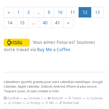
«
1
2
...
9
10
11
12
13
14
15
...
40
41
»
Vous aimez Fixtur.es? Soutenez
notre travail via
Buy Me a Coffee
.
Calendriers sportifs gratuits pour votre calendrier numérique : Google
Calendar, Apple Calendar, Outlook, Android, iPhone et plus encore.
Toujours à jour, et sans compte à créer.
F
ootball
—
🏎️ Formula 1
—
🏍 MotoGP
—
🎾 Tennis
—
🚴 Cyclisme
—
🏏 Cricket
—
🏑 Hockey
—
🏈 NFL
—
🏀 Basket-ball