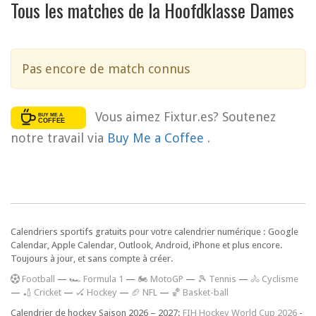
Tous les matches de la Hoofdklasse Dames
Pas encore de match connus
Vous aimez Fixtur.es? Soutenez
notre travail via
Buy Me a Coffee
.
Calendriers sportifs gratuits pour votre calendrier numérique : Google
Calendar, Apple Calendar, Outlook, Android, iPhone et plus encore.
Toujours à jour, et sans compte à créer.
F
ootball
—
🏎️ Formula 1
—
🏍 MotoGP
—
🎾 Tennis
—
🚴 Cyclisme
—
🏏 Cricket
—
🏑 Hockey
—
🏈 NFL
—
🏀 Basket-ball
Calendrier de hockey Saison 2026 – 2027:
FIH Hockey World Cup 2026
-