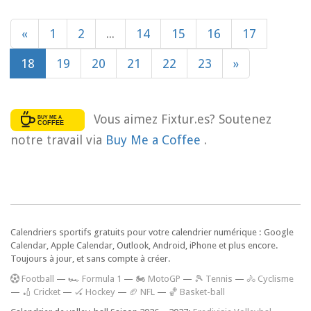
«
1
2
...
14
15
16
17
18
19
20
21
22
23
»
Vous aimez Fixtur.es? Soutenez
notre travail via
Buy Me a Coffee
.
Calendriers sportifs gratuits pour votre calendrier numérique : Google
Calendar, Apple Calendar, Outlook, Android, iPhone et plus encore.
Toujours à jour, et sans compte à créer.
F
ootball
—
🏎️ Formula 1
—
🏍 MotoGP
—
🎾 Tennis
—
🚴 Cyclisme
—
🏏 Cricket
—
🏑 Hockey
—
🏈 NFL
—
🏀 Basket-ball