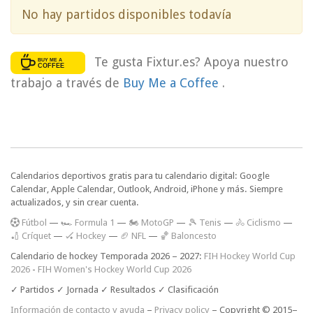
No hay partidos disponibles todavía
Te gusta Fixtur.es? Apoya nuestro
trabajo a través de
Buy Me a Coffee
.
Calendarios deportivos gratis para tu calendario digital: Google
Calendar, Apple Calendar, Outlook, Android, iPhone y más. Siempre
actualizados, y sin crear cuenta.
F
útbol
—
🏎️ Formula 1
—
🏍 MotoGP
—
🎾 Tenis
—
🚴 Ciclismo
—
🏏 Críquet
—
🏑 Hockey
—
🏈 NFL
—
🏀 Baloncesto
Calendario de hockey Temporada 2026 – 2027:
FIH Hockey World Cup
2026
-
FIH Women's Hockey World Cup 2026
✓ Partidos ✓ Jornada ✓ Resultados ✓ Clasificación
Información de contacto y ayuda
–
Privacy policy
– Copyright © 2015–