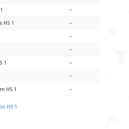
 1
–
s HS 1
–
–
–
S 1
–
–
em HS 1
–
on HS 1