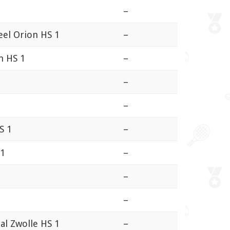
1
–
eel Orion HS 1
–
n HS 1
–
–
–
S 1
–
 1
–
–
1
–
al Zwolle HS 1
–