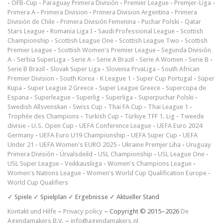
-
ÖFB-Cup
-
Paraguay Primera División
-
Premier League
-
Premjer-Liga
-
Primera A
-
Primera Division
-
Primera Division Argentina
-
Primera
División de Chile
-
Primera División Femenina
-
Puchar Polski
-
Qatar
Stars League
-
Romania Liga I
-
Saudi Professional League
-
Scottish
Championship
-
Scottish League One
-
Scottish League Two
-
Scottish
Premier League
-
Scottish Women's Premier League
-
Segunda División
A
-
Serbia SuperLiga
-
Serie A
-
Serie A Brazil
-
Serie A Women
-
Serie B
-
Serie B Brazil
-
Slovak Super Liga
-
Slovenia PrvaLiga
-
South African
Premier Division
-
South Korea - K League 1
-
Super Cup Portugal
-
Süper
Kupa
-
Super League 2 Greece
-
Super League Greece
-
Supercopa de
Espana
-
Superleague
-
Superlig
-
Superliga
-
Superpuchar Polski
-
Swedish Allsvenskan
-
Swiss Cup
-
Thai FA Cup
-
Thai League 1
-
Trophée des Champions
-
Turkish Cup
-
Türkiye TFF 1. Lig
-
Tweede
divisie
-
U.S. Open Cup
-
UEFA Conference League
-
UEFA Euro 2024
Germany
-
UEFA Euro U19 Championship
-
UEFA Super Cup
-
UEFA
Under 21
-
UEFA Women's EURO 2025
-
Ukraine Premjer Liha
-
Uruguay
Primera División
-
Úrvalsdeild
-
USL Championship
-
USL League One
-
USL Super League
-
Veikkausliiga
-
Women's Champions League
-
Women's Nations League
-
Women's World Cup Qualification Europe
-
World Cup Qualifiers
✓ Spiele ✓ Spielplan ✓ Ergebnisse ✓ Aktueller Stand
Kontakt und Hilfe
–
Privacy policy
– Copyright © 2015–2026
De
Agendamakers B.V.
–
info@agendamakers.nl