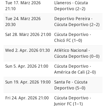
Tue
17. März 2026
Llaneros - Cúcuta
21:10
Deportivo
(2–2)
Tue
24. März 2026
Deportivo Pereira -
20:30
Cúcuta Deportivo
(2–2)
Sat
28. März 2026 21:00
Cúcuta Deportivo -
Chicó FC
(1–0)
Wed
2. Apr. 2026 01:30
Atlético Nacional -
Cúcuta Deportivo
(0–0)
Sun
5. Apr. 2026 21:00
Cúcuta Deportivo -
América de Cali
(2–0)
Sun
19. Apr. 2026 19:00
Santa Fe - Cúcuta
Deportivo
(5–0)
Fri
24. Apr. 2026 21:00
Cúcuta Deportivo -
Junior FC
(1–1)