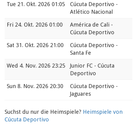
Tue
21. Okt. 2026 01:05
Cúcuta Deportivo -
Atlético Nacional
Fri
24. Okt. 2026 01:00
América de Cali -
Cúcuta Deportivo
Sat
31. Okt. 2026 21:00
Cúcuta Deportivo -
Santa Fe
Wed
4. Nov. 2026 23:25
Junior FC - Cúcuta
Deportivo
Sun
8. Nov. 2026 20:30
Cúcuta Deportivo -
Jaguares
Suchst du nur die Heimspiele?
Heimspiele von
Cúcuta Deportivo