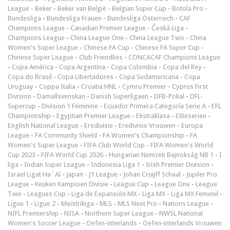
League
-
Beker
-
Beker van België
-
Belgian Super Cup
-
Botola Pro
-
Bundesliga
-
Bundesliga Frauen
-
Bundesliga Österreich
-
CAF
Champions League
-
Canadian Premier League
-
Česká Liga
-
Champions League
-
China League One
-
China League Two
-
China
Women's Super League
-
Chinese FA Cup
-
Chinese FA Super Cup
-
Chinese Super League
-
Club Friendlies
-
CONCACAF Champions League
-
Copa América
-
Copa Argentina
-
Copa Colombia
-
Copa del Rey
-
Copa do Brasil
-
Copa Libertadores
-
Copa Sudamericana
-
Copa
Uruguay
-
Coppa Italia
-
Croatia HNL
-
Cymru Premier
-
Cyprus First
Division
-
Damallsvenskan
-
Danish Superligaen
-
DFB-Pokal
-
DFL-
Supercup
-
Division 1 Féminine
-
Ecuador Primera Categoría Serie A
-
EFL
Championship
-
Egyptian Premier League
-
Ekstraklasa
-
Eliteserien
-
English National League
-
Eredivisie
-
Eredivisie Vrouwen
-
Europa
League
-
FA Community Shield
-
FA Women's Championship
-
FA
Women's Super League
-
FIFA Club World Cup
-
FIFA Women's World
Cup 2023
-
FIFA World Cup 2026
-
Hungarian Nemzeti Bajnokság NB 1
-
I
liga
-
Indian Super League
-
Indonesia Liga 1
-
Irish Premier Division
-
Israel Ligat Ha`Al
-
Japan - J1 League
-
Johan Cruijff Schaal
-
Jupiler Pro
League
-
Keuken Kampioen Divisie
-
League Cup
-
League One
-
League
Two
-
Leagues Cup
-
Liga de Expansión MX
-
Liga MX
-
Liga MX Femenil
-
Ligue 1
-
Ligue 2
-
Meistriliiga
-
MLS
-
MLS Next Pro
-
Nations League
-
NIFL Premiership
-
NISA
-
Northern Super League
-
NWSL National
Women's Soccer League
-
Oefen-interlands
-
Oefen-interlands Vrouwen