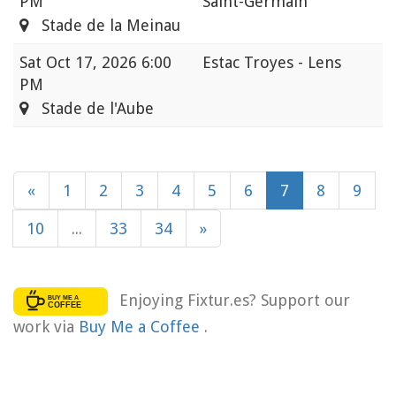
PM
Saint-Germain
Stade de la Meinau
Sat
Oct 17, 2026 6:00
Estac Troyes - Lens
PM
Stade de l'Aube
«
1
2
3
4
5
6
7
8
9
10
...
33
34
»
Enjoying Fixtur.es? Support our
work via
Buy Me a Coffee
.