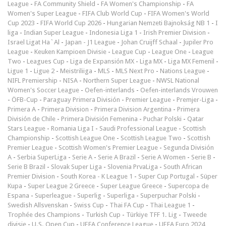
League
-
FA Community Shield
-
FA Women's Championship
-
FA
Women's Super League
-
FIFA Club World Cup
-
FIFA Women's World
Cup 2023
-
FIFA World Cup 2026
-
Hungarian Nemzeti Bajnokság NB 1
-
I
liga
-
Indian Super League
-
Indonesia Liga 1
-
Irish Premier Division
-
Israel Ligat Ha`Al
-
Japan - J1 League
-
Johan Cruijff Schaal
-
Jupiler Pro
League
-
Keuken Kampioen Divisie
-
League Cup
-
League One
-
League
Two
-
Leagues Cup
-
Liga de Expansión MX
-
Liga MX
-
Liga MX Femenil
-
Ligue 1
-
Ligue 2
-
Meistriliiga
-
MLS
-
MLS Next Pro
-
Nations League
-
NIFL Premiership
-
NISA
-
Northern Super League
-
NWSL National
Women's Soccer League
-
Oefen-interlands
-
Oefen-interlands Vrouwen
-
ÖFB-Cup
-
Paraguay Primera División
-
Premier League
-
Premjer-Liga
-
Primera A
-
Primera Division
-
Primera Division Argentina
-
Primera
División de Chile
-
Primera División Femenina
-
Puchar Polski
-
Qatar
Stars League
-
Romania Liga I
-
Saudi Professional League
-
Scottish
Championship
-
Scottish League One
-
Scottish League Two
-
Scottish
Premier League
-
Scottish Women's Premier League
-
Segunda División
A
-
Serbia SuperLiga
-
Serie A
-
Serie A Brazil
-
Serie A Women
-
Serie B
-
Serie B Brazil
-
Slovak Super Liga
-
Slovenia PrvaLiga
-
South African
Premier Division
-
South Korea - K League 1
-
Super Cup Portugal
-
Süper
Kupa
-
Super League 2 Greece
-
Super League Greece
-
Supercopa de
Espana
-
Superleague
-
Superlig
-
Superliga
-
Superpuchar Polski
-
Swedish Allsvenskan
-
Swiss Cup
-
Thai FA Cup
-
Thai League 1
-
Trophée des Champions
-
Turkish Cup
-
Türkiye TFF 1. Lig
-
Tweede
divisie
-
U.S. Open Cup
-
UEFA Conference League
-
UEFA Euro 2024