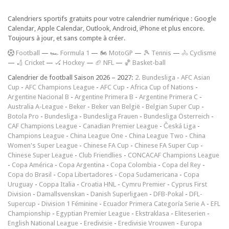
Calendriers sportifs gratuits pour votre calendrier numérique : Google
Calendar, Apple Calendar, Outlook, Android, iPhone et plus encore.
Toujours à jour, et sans compte à créer.
F
ootball
—
🏎️ Formula 1
—
🏍 MotoGP
—
🎾 Tennis
—
🚴 Cyclisme
—
🏏 Cricket
—
🏑 Hockey
—
🏈 NFL
—
🏀 Basket-ball
Calendrier de football Saison 2026 – 2027:
2. Bundesliga
-
AFC Asian
Cup
-
AFC Champions League
-
AFC Cup
-
Africa Cup of Nations
-
Argentine Nacional B
-
Argentine Primera B
-
Argentine Primera C
-
Australia A-League
-
Beker
-
Beker van België
-
Belgian Super Cup
-
Botola Pro
-
Bundesliga
-
Bundesliga Frauen
-
Bundesliga Österreich
-
CAF Champions League
-
Canadian Premier League
-
Česká Liga
-
Champions League
-
China League One
-
China League Two
-
China
Women's Super League
-
Chinese FA Cup
-
Chinese FA Super Cup
-
Chinese Super League
-
Club Friendlies
-
CONCACAF Champions League
-
Copa América
-
Copa Argentina
-
Copa Colombia
-
Copa del Rey
-
Copa do Brasil
-
Copa Libertadores
-
Copa Sudamericana
-
Copa
Uruguay
-
Coppa Italia
-
Croatia HNL
-
Cymru Premier
-
Cyprus First
Division
-
Damallsvenskan
-
Danish Superligaen
-
DFB-Pokal
-
DFL-
Supercup
-
Division 1 Féminine
-
Ecuador Primera Categoría Serie A
-
EFL
Championship
-
Egyptian Premier League
-
Ekstraklasa
-
Eliteserien
-
English National League
-
Eredivisie
-
Eredivisie Vrouwen
-
Europa