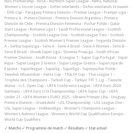
NIFL Premiership
-
NISA
-
Northern Super League
-
NWSL National
Women's Soccer League
-
Oefen-interlands
-
Oefen-interlands Vrouwen
-
ÖFB-Cup
-
Paraguay Primera División
-
Premier League
-
Premjer-Liga
-
Primera A
-
Primera Division
-
Primera Division Argentina
-
Primera
División de Chile
-
Primera División Femenina
-
Puchar Polski
-
Qatar
Stars League
-
Romania Liga I
-
Saudi Professional League
-
Scottish
Championship
-
Scottish League One
-
Scottish League Two
-
Scottish
Premier League
-
Scottish Women's Premier League
-
Segunda División
A
-
Serbia SuperLiga
-
Serie A
-
Serie A Brazil
-
Serie A Women
-
Serie B
-
Serie B Brazil
-
Slovak Super Liga
-
Slovenia PrvaLiga
-
South African
Premier Division
-
South Korea - K League 1
-
Super Cup Portugal
-
Süper
Kupa
-
Super League 2 Greece
-
Super League Greece
-
Supercopa de
Espana
-
Superleague
-
Superlig
-
Superliga
-
Superpuchar Polski
-
Swedish Allsvenskan
-
Swiss Cup
-
Thai FA Cup
-
Thai League 1
-
Trophée des Champions
-
Turkish Cup
-
Türkiye TFF 1. Lig
-
Tweede
divisie
-
U.S. Open Cup
-
UEFA Conference League
-
UEFA Euro 2024
Germany
-
UEFA Euro U19 Championship
-
UEFA Super Cup
-
UEFA
Under 21
-
UEFA Women's EURO 2025
-
Ukraine Premjer Liha
-
Uruguay
Primera División
-
Úrvalsdeild
-
USL Championship
-
USL League One
-
USL Super League
-
Veikkausliiga
-
Women's Champions League
-
Women's Nations League
-
Women's World Cup Qualification Europe
-
World Cup Qualifiers
✓ Matchs ✓ Programme de match ✓ Résultats ✓ Etat actuel