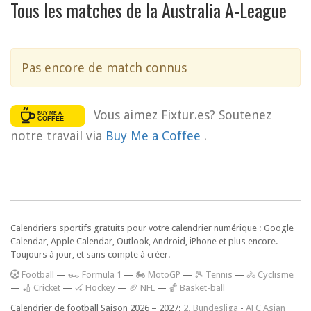
Tous les matches de la Australia A-League
Pas encore de match connus
Vous aimez Fixtur.es? Soutenez
notre travail via
Buy Me a Coffee
.
Calendriers sportifs gratuits pour votre calendrier numérique : Google
Calendar, Apple Calendar, Outlook, Android, iPhone et plus encore.
Toujours à jour, et sans compte à créer.
F
ootball
—
🏎️ Formula 1
—
🏍 MotoGP
—
🎾 Tennis
—
🚴 Cyclisme
—
🏏 Cricket
—
🏑 Hockey
—
🏈 NFL
—
🏀 Basket-ball
Calendrier de football Saison 2026 – 2027:
2. Bundesliga
-
AFC Asian