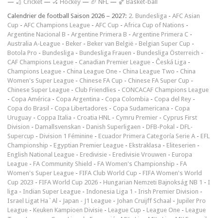
—
🏏 Cricket
—
🏑 Hockey
—
🏈 NFL
—
🏀 Basket-ball
Calendrier de football Saison 2026 – 2027:
2. Bundesliga
-
AFC Asian
Cup
-
AFC Champions League
-
AFC Cup
-
Africa Cup of Nations
-
Argentine Nacional B
-
Argentine Primera B
-
Argentine Primera C
-
Australia A-League
-
Beker
-
Beker van België
-
Belgian Super Cup
-
Botola Pro
-
Bundesliga
-
Bundesliga Frauen
-
Bundesliga Österreich
-
CAF Champions League
-
Canadian Premier League
-
Česká Liga
-
Champions League
-
China League One
-
China League Two
-
China
Women's Super League
-
Chinese FA Cup
-
Chinese FA Super Cup
-
Chinese Super League
-
Club Friendlies
-
CONCACAF Champions League
-
Copa América
-
Copa Argentina
-
Copa Colombia
-
Copa del Rey
-
Copa do Brasil
-
Copa Libertadores
-
Copa Sudamericana
-
Copa
Uruguay
-
Coppa Italia
-
Croatia HNL
-
Cymru Premier
-
Cyprus First
Division
-
Damallsvenskan
-
Danish Superligaen
-
DFB-Pokal
-
DFL-
Supercup
-
Division 1 Féminine
-
Ecuador Primera Categoría Serie A
-
EFL
Championship
-
Egyptian Premier League
-
Ekstraklasa
-
Eliteserien
-
English National League
-
Eredivisie
-
Eredivisie Vrouwen
-
Europa
League
-
FA Community Shield
-
FA Women's Championship
-
FA
Women's Super League
-
FIFA Club World Cup
-
FIFA Women's World
Cup 2023
-
FIFA World Cup 2026
-
Hungarian Nemzeti Bajnokság NB 1
-
I
liga
-
Indian Super League
-
Indonesia Liga 1
-
Irish Premier Division
-
Israel Ligat Ha`Al
-
Japan - J1 League
-
Johan Cruijff Schaal
-
Jupiler Pro
League
-
Keuken Kampioen Divisie
-
League Cup
-
League One
-
League