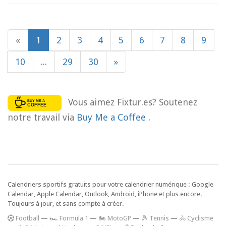
«
1
2
3
4
5
6
7
8
9
10
...
29
30
»
Vous aimez Fixtur.es? Soutenez
notre travail via
Buy Me a Coffee
.
Calendriers sportifs gratuits pour votre calendrier numérique : Google
Calendar, Apple Calendar, Outlook, Android, iPhone et plus encore.
Toujours à jour, et sans compte à créer.
F
ootball
—
🏎️ Formula 1
—
🏍 MotoGP
—
🎾 Tennis
—
🚴 Cyclisme