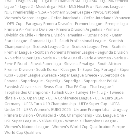
Two
-
Leagues Cup
-
Liga de Expansión MX
-
Liga MX
-
Liga MX Femenil
-
Ligue 1
-
Ligue 2
-
Meistriliiga
-
MLS
-
MLS Next Pro
-
Nations League
-
NIFL Premiership
-
NISA
-
Northern Super League
-
NWSL National
Women's Soccer League
-
Oefen-interlands
-
Oefen-interlands Vrouwen
-
ÖFB-Cup
-
Paraguay Primera División
-
Premier League
-
Premjer-Liga
-
Primera A
-
Primera Division
-
Primera Division Argentina
-
Primera
División de Chile
-
Primera División Femenina
-
Puchar Polski
-
Qatar
Stars League
-
Romania Liga I
-
Saudi Professional League
-
Scottish
Championship
-
Scottish League One
-
Scottish League Two
-
Scottish
Premier League
-
Scottish Women's Premier League
-
Segunda División
A
-
Serbia SuperLiga
-
Serie A
-
Serie A Brazil
-
Serie A Women
-
Serie B
-
Serie B Brazil
-
Slovak Super Liga
-
Slovenia PrvaLiga
-
South African
Premier Division
-
South Korea - K League 1
-
Super Cup Portugal
-
Süper
Kupa
-
Super League 2 Greece
-
Super League Greece
-
Supercopa de
Espana
-
Superleague
-
Superlig
-
Superliga
-
Superpuchar Polski
-
Swedish Allsvenskan
-
Swiss Cup
-
Thai FA Cup
-
Thai League 1
-
Trophée des Champions
-
Turkish Cup
-
Türkiye TFF 1. Lig
-
Tweede
divisie
-
U.S. Open Cup
-
UEFA Conference League
-
UEFA Euro 2024
Germany
-
UEFA Euro U19 Championship
-
UEFA Super Cup
-
UEFA
Under 21
-
UEFA Women's EURO 2025
-
Ukraine Premjer Liha
-
Uruguay
Primera División
-
Úrvalsdeild
-
USL Championship
-
USL League One
-
USL Super League
-
Veikkausliiga
-
Women's Champions League
-
Women's Nations League
-
Women's World Cup Qualification Europe
-
World Cup Qualifiers